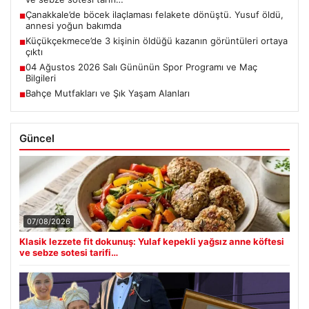
Çanakkale’de böcek ilaçlaması felakete dönüştü. Yusuf öldü,
■
annesi yoğun bakımda
Küçükçekmece’de 3 kişinin öldüğü kazanın görüntüleri ortaya
■
çıktı
04 Ağustos 2026 Salı Gününün Spor Programı ve Maç
■
Bilgileri
Bahçe Mutfakları ve Şık Yaşam Alanları
■
Güncel
07/08/2026
Klasik lezzete fit dokunuş: Yulaf kepekli yağsız anne köftesi
ve sebze sotesi tarifi…