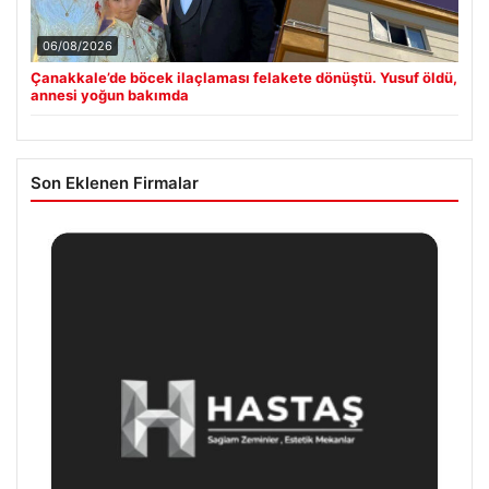
06/08/2026
Çanakkale’de böcek ilaçlaması felakete dönüştü. Yusuf öldü,
annesi yoğun bakımda
Son Eklenen Firmalar