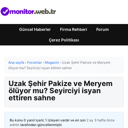
Güncel Haberler
Firma Rehberi
Forum
Çerez Politikası
Ana sayfa
›
Forumlar
›
Magazin
›
Uzak Şehir Pakize ve Meryem
ölüyor mu? Seyirciyi isyan ettiren sahne
Uzak Şehir Pakize ve Meryem
ölüyor mu? Seyirciyi isyan
ettiren sahne
Bu konu 0 yanıt içerir, 1 izleyen vardır ve en son
2 ay 3 hafta önce
admin
tarafından güncellenmiştir.