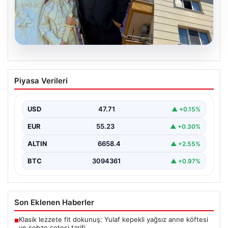
06.08.2026
Çanakkale’de böcek ilaçlaması felakete
Piyasa Verileri
dönüştü. Yusuf öldü, annesi yoğun
bakımda
USD
47.71
▲ +0.15%
{"title": "Çanakkale'de Böcek İlaçlaması Felakete
Dönüştü: Bir Can Kaybı ve Bir Yaralanma","content":
EUR
55.23
▲ +0.30%
"Çanakkale’nin Barbaros…
ALTIN
6658.4
▲ +2.55%
BTC
3094361
▲ +0.97%
Son Eklenen Haberler
Klasik lezzete fit dokunuş: Yulaf kepekli yağsız anne köftesi
■
ve sebze sotesi tarifi…