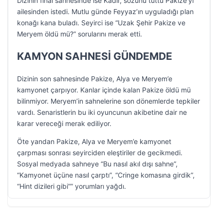
Dizinin final sahnesinde ise Kadir, sözünü tuttu Pakize’yi
ailesinden istedi. Mutlu günde Feyyaz’ın uyguladığı plan
konağı kana buladı. Seyirci ise “Uzak Şehir Pakize ve
Meryem öldü mü?” sorularını merak etti.
KAMYON SAHNESİ GÜNDEMDE
Dizinin son sahnesinde Pakize, Alya ve Meryem’e
kamyonet çarpıyor. Kanlar içinde kalan Pakize öldü mü
bilinmiyor. Meryem’in sahnelerine son dönemlerde tepkiler
vardı. Senaristlerin bu iki oyuncunun akibetine dair ne
karar vereceği merak ediliyor.
Öte yandan Pakize, Alya ve Meryem’e kamyonet
çarpması sonrası seyirciden eleştiriler de gecikmedi.
Sosyal medyada sahneye “Bu nasıl akıl dışı sahne”,
“Kamyonet üçüne nasıl çarptı”, “Cringe komasına girdik”,
“Hint dizileri gibi”” yorumları yağdı.