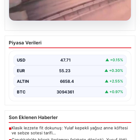
05.08.2026
Küçükçekmece’de 3 kişinin öldüğü
Piyasa Verileri
kazanın görüntüleri ortaya çıktı
{"title": "Küçükçekmece'de Tragediye: 3 Kişinin
Ölümüne Neden Olan Kaza Güvenlik Kamerası
USD
47.71
▲ +0.15%
Görüntüleriyle Ortaya Çıktı",…
EUR
55.23
▲ +0.30%
ALTIN
6658.4
▲ +2.55%
BTC
3094361
▲ +0.97%
Son Eklenen Haberler
Klasik lezzete fit dokunuş: Yulaf kepekli yağsız anne köftesi
■
ve sebze sotesi tarifi…
Çanakkale’de böcek ilaçlaması felakete dönüştü. Yusuf öldü,