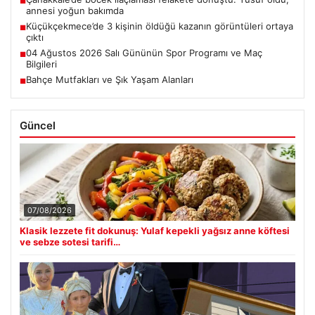
■
annesi yoğun bakımda
Küçükçekmece’de 3 kişinin öldüğü kazanın görüntüleri ortaya
■
çıktı
04 Ağustos 2026 Salı Gününün Spor Programı ve Maç
■
Bilgileri
Bahçe Mutfakları ve Şık Yaşam Alanları
■
Güncel
07/08/2026
Klasik lezzete fit dokunuş: Yulaf kepekli yağsız anne köftesi
ve sebze sotesi tarifi…