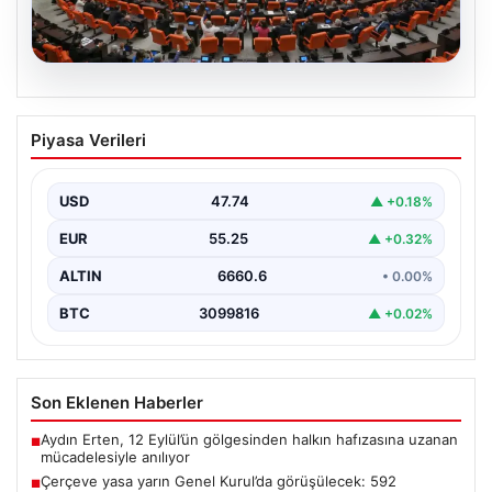
09.08.2026
Çerçeve yasa yarın Genel Kurul’da
Piyasa Verileri
görüşülecek: 592 milletvekilinden
410’u ‘Evet’e hazır!
USD
47.74
▲ +0.18%
{ "title": "Meclis'te Çerçeve Yasa Görüşmeleri Başlıyor:
592 Milletvekili İçinde 410’unun Onayına Hazır",
EUR
55.25
▲ +0.32%
"content":…
ALTIN
6660.6
• 0.00%
BTC
3099816
▲ +0.02%
Son Eklenen Haberler
Aydın Erten, 12 Eylül’ün gölgesinden halkın hafızasına uzanan
■
mücadelesiyle anılıyor
Çerçeve yasa yarın Genel Kurul’da görüşülecek: 592
■