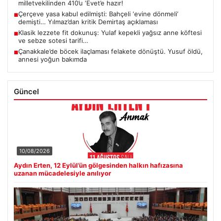
milletvekilinden 410’u ‘Evet’e hazır!
Çerçeve yasa kabul edilmişti: Bahçeli ‘evine dönmeli’
■
demişti… Yılmaz’dan kritik Demirtaş açıklaması
Klasik lezzete fit dokunuş: Yulaf kepekli yağsız anne köftesi
■
ve sebze sotesi tarifi…
Çanakkale’de böcek ilaçlaması felakete dönüştü. Yusuf öldü,
■
annesi yoğun bakımda
Güncel
10/08/2026
Aydın Erten, 12 Eylül’ün gölgesinden halkın hafızasına
uzanan mücadelesiyle anılıyor