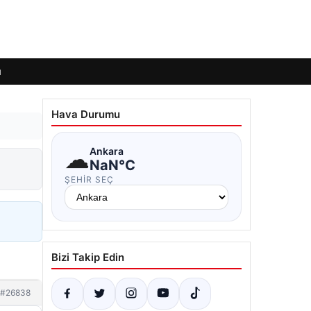
ı
Hava Durumu
☁
Ankara
NaN°C
ŞEHIR SEÇ
Bizi Takip Edin
#26838