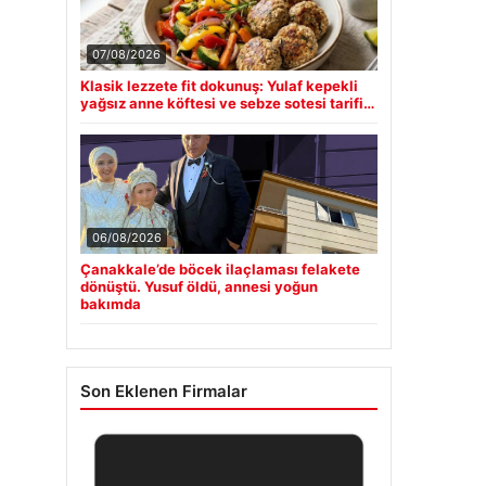
07/08/2026
Klasik lezzete fit dokunuş: Yulaf kepekli
yağsız anne köftesi ve sebze sotesi tarifi…
06/08/2026
Çanakkale’de böcek ilaçlaması felakete
dönüştü. Yusuf öldü, annesi yoğun
bakımda
Son Eklenen Firmalar