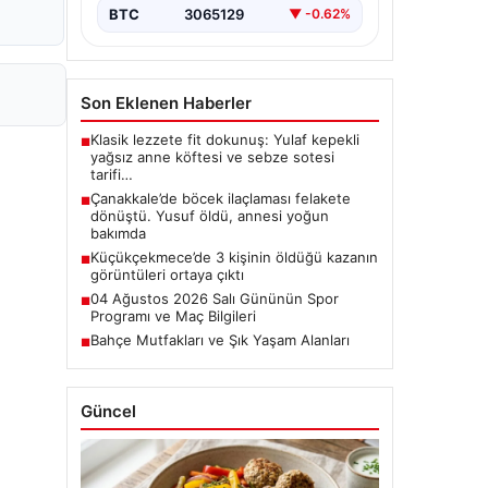
BTC
3065129
▼ -0.62%
Son Eklenen Haberler
Klasik lezzete fit dokunuş: Yulaf kepekli
■
yağsız anne köftesi ve sebze sotesi
tarifi…
Çanakkale’de böcek ilaçlaması felakete
■
dönüştü. Yusuf öldü, annesi yoğun
bakımda
Küçükçekmece’de 3 kişinin öldüğü kazanın
■
görüntüleri ortaya çıktı
04 Ağustos 2026 Salı Gününün Spor
■
Programı ve Maç Bilgileri
Bahçe Mutfakları ve Şık Yaşam Alanları
■
Güncel