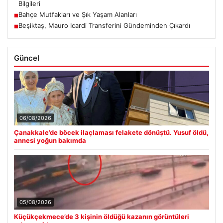
Bilgileri
Bahçe Mutfakları ve Şık Yaşam Alanları
■
Beşiktaş, Mauro Icardi Transferini Gündeminden Çıkardı
■
Güncel
06/08/2026
Çanakkale’de böcek ilaçlaması felakete dönüştü. Yusuf öldü,
annesi yoğun bakımda
05/08/2026
Küçükçekmece’de 3 kişinin öldüğü kazanın görüntüleri