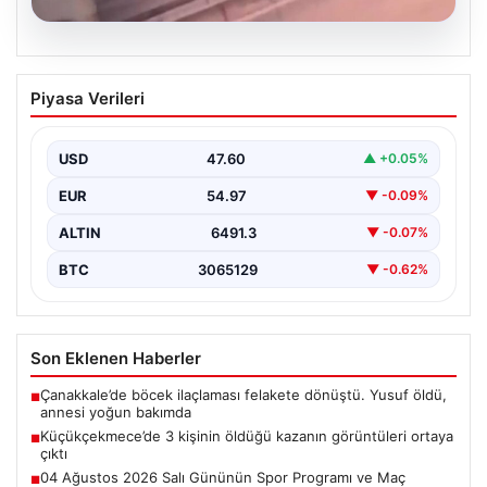
05.08.2026
Küçükçekmece’de 3 kişinin öldüğü
Piyasa Verileri
kazanın görüntüleri ortaya çıktı
{"title": "Küçükçekmece'de Tragediye: 3 Kişinin
Ölümüne Neden Olan Kaza Güvenlik Kamerası
USD
47.60
▲ +0.05%
Görüntüleriyle Ortaya Çıktı",…
EUR
54.97
▼ -0.09%
ALTIN
6491.3
▼ -0.07%
BTC
3065129
▼ -0.62%
Son Eklenen Haberler
Çanakkale’de böcek ilaçlaması felakete dönüştü. Yusuf öldü,
■
annesi yoğun bakımda
Küçükçekmece’de 3 kişinin öldüğü kazanın görüntüleri ortaya
■
çıktı
04 Ağustos 2026 Salı Gününün Spor Programı ve Maç
■