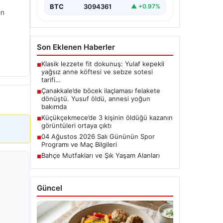
BTC
3094361
▲ +0.97%
en
Son Eklenen Haberler
Klasik lezzete fit dokunuş: Yulaf kepekli
■
yağsız anne köftesi ve sebze sotesi
tarifi…
Çanakkale’de böcek ilaçlaması felakete
■
dönüştü. Yusuf öldü, annesi yoğun
bakımda
Küçükçekmece’de 3 kişinin öldüğü kazanın
■
görüntüleri ortaya çıktı
04 Ağustos 2026 Salı Gününün Spor
■
Programı ve Maç Bilgileri
Bahçe Mutfakları ve Şık Yaşam Alanları
■
Güncel