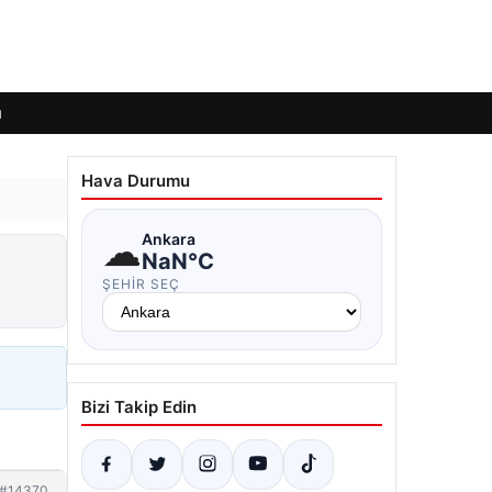
ı
Hava Durumu
☁
Ankara
NaN°C
ŞEHIR SEÇ
Bizi Takip Edin
#14370