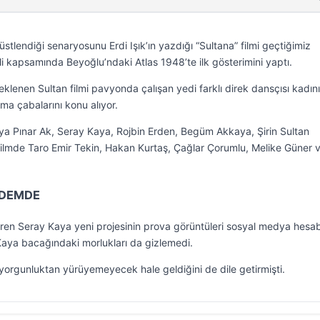
stlendiği senaryosunu Erdi Işık’ın yazdığı “Sultana” filmi geçtiğimiz
li kapsamında Beyoğlu’ndaki Atlas 1948’te ilk gösterimini yaptı.
lenen Sultan filmi pavyonda çalışan yedi farklı direk dansçısı kadın
ma çabalarını konu alıyor.
ya Pınar Ak, Seray Kaya, Rojbin Erden, Begüm Akkaya, Şirin Sultan
i filmde Taro Emir Tekin, Hakan Kurtaş, Çağlar Çorumlu, Melike Güner 
NDEMDE
eren Seray Kaya yeni projesinin prova görüntüleri sosyal medya hesa
 Kaya bacağındaki morlukları da gizlemedi.
 yorgunluktan yürüyemeyecek hale geldiğini de dile getirmişti.