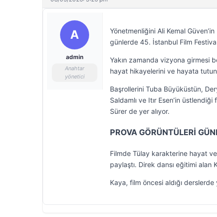
Yönetmenliğini Ali Kemal Güven’in ü
A
günlerde 45. İstanbul Film Festiva
admin
Yakın zamanda vizyona girmesi bek
Anahtar
hayat hikayelerini ve hayata tutun
yönetici
Başrollerini Tuba Büyüküstün, Der
Saldamlı ve Itır Esen’in üstlendiğ
Sürer de yer alıyor.
PROVA GÖRÜNTÜLERİ GÜ
Filmde Tülay karakterine hayat v
paylaştı. Direk dansı eğitimi alan
Kaya, film öncesi aldığı derslerde