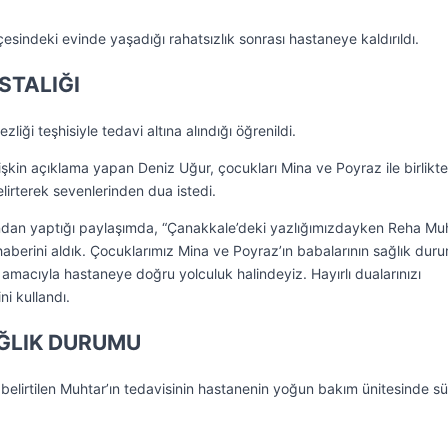
sindeki evinde yaşadığı rahatsızlık sonrası hastaneye kaldırıldı.
STALIĞI
liği teşhisiyle tedavi altına alındığı öğrenildi.
şkin açıklama yapan Deniz Uğur, çocukları Mina ve Poyraz ile birlikte
elirterek sevenlerinden dua istedi.
dan yaptığı paylaşımda, “Çanakkale’deki yazlığımızdayken Reha Muh
aberini aldık. Çocuklarımız Mina ve Poyraz’ın babalarının sağlık duru
 amacıyla hastaneye doğru yolculuk halindeyiz. Hayırlı dualarınızı
ni kullandı.
ĞLIK DURUMU
 belirtilen Muhtar’ın tedavisinin hastanenin yoğun bakım ünitesinde s