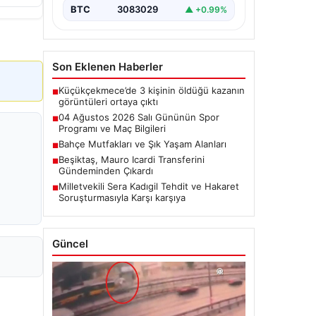
BTC
3083029
▲ +0.99%
Son Eklenen Haberler
Küçükçekmece’de 3 kişinin öldüğü kazanın
■
görüntüleri ortaya çıktı
04 Ağustos 2026 Salı Gününün Spor
■
Programı ve Maç Bilgileri
Bahçe Mutfakları ve Şık Yaşam Alanları
■
Beşiktaş, Mauro Icardi Transferini
■
Gündeminden Çıkardı
Milletvekili Sera Kadıgil Tehdit ve Hakaret
■
Soruşturmasıyla Karşı karşıya
Güncel