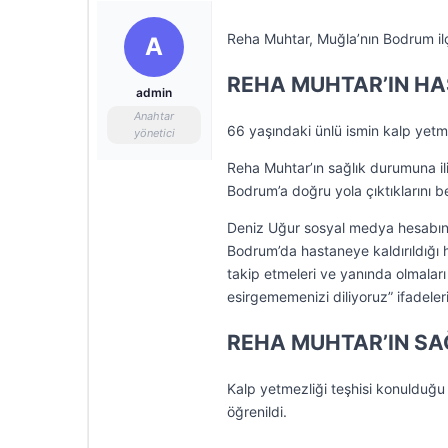
Reha Muhtar, Muğla’nın Bodrum ilçe
A
REHA MUHTAR’IN HA
admin
Anahtar
66 yaşındaki ünlü ismin kalp yetmez
yönetici
Reha Muhtar’ın sağlık durumuna ili
Bodrum’a doğru yola çıktıklarını b
Deniz Uğur sosyal medya hesabın
Bodrum’da hastaneye kaldırıldığı h
takip etmeleri ve yanında olmaları
esirgememenizi diliyoruz” ifadeleri
REHA MUHTAR’IN SA
Kalp yetmezliği teşhisi konulduğu
öğrenildi.