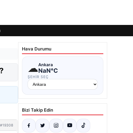
ı
Hava Durumu
☁
Ankara
?
NaN°C
ŞEHIR SEÇ
Bizi Takip Edin
#19308