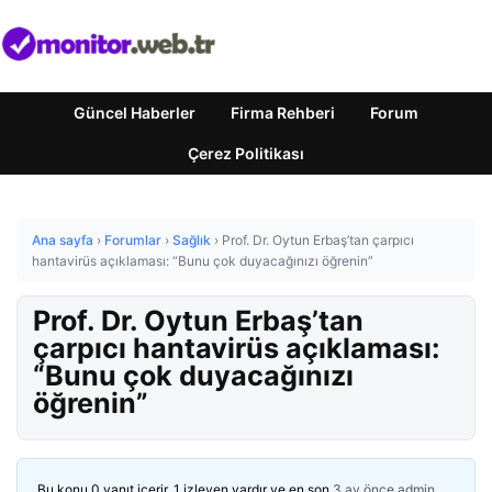
Güncel Haberler
Firma Rehberi
Forum
Çerez Politikası
Ana sayfa
›
Forumlar
›
Sağlık
›
Prof. Dr. Oytun Erbaş’tan çarpıcı
hantavirüs açıklaması: “Bunu çok duyacağınızı öğrenin”
Prof. Dr. Oytun Erbaş’tan
çarpıcı hantavirüs açıklaması:
“Bunu çok duyacağınızı
öğrenin”
Bu konu 0 yanıt içerir, 1 izleyen vardır ve en son
3 ay önce
admin