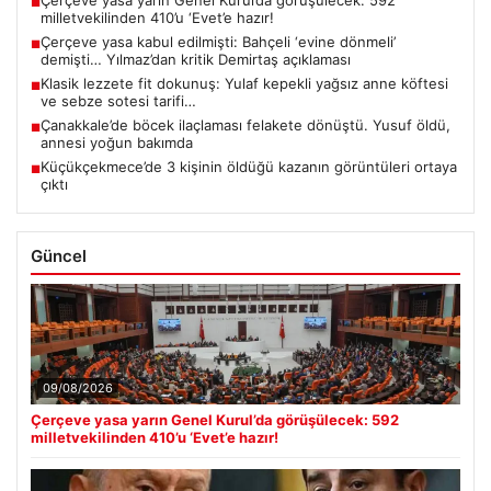
Çerçeve yasa yarın Genel Kurul’da görüşülecek: 592
■
milletvekilinden 410’u ‘Evet’e hazır!
Çerçeve yasa kabul edilmişti: Bahçeli ‘evine dönmeli’
■
demişti… Yılmaz’dan kritik Demirtaş açıklaması
Klasik lezzete fit dokunuş: Yulaf kepekli yağsız anne köftesi
■
ve sebze sotesi tarifi…
Çanakkale’de böcek ilaçlaması felakete dönüştü. Yusuf öldü,
■
annesi yoğun bakımda
Küçükçekmece’de 3 kişinin öldüğü kazanın görüntüleri ortaya
■
çıktı
Güncel
09/08/2026
Çerçeve yasa yarın Genel Kurul’da görüşülecek: 592
milletvekilinden 410’u ‘Evet’e hazır!