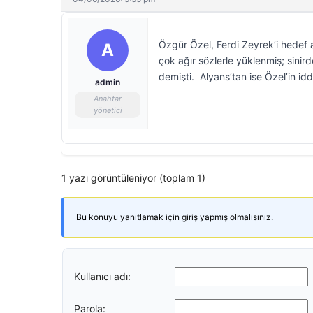
Özgür Özel, Ferdi Zeyrek’i hedef a
A
çok ağır sözlerle yüklenmiş; sinird
demişti. Alyans’tan ise Özel’in idd
admin
Anahtar
yönetici
1 yazı görüntüleniyor (toplam 1)
Bu konuyu yanıtlamak için giriş yapmış olmalısınız.
Kullanıcı adı:
Parola: