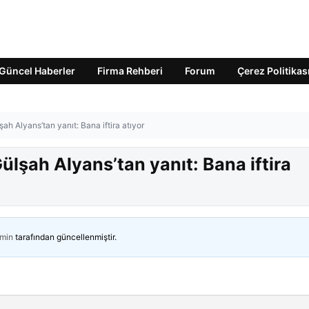
Güncel Haberler
Firma Rehberi
Forum
Çerez Politikas
ah Alyans’tan yanıt: Bana iftira atıyor
ülşah Alyans’tan yanıt: Bana iftira
min
tarafından güncellenmiştir.