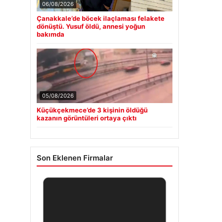
06/08/2026
Çanakkale’de böcek ilaçlaması felakete
dönüştü. Yusuf öldü, annesi yoğun
bakımda
05/08/2026
Küçükçekmece’de 3 kişinin öldüğü
kazanın görüntüleri ortaya çıktı
Son Eklenen Firmalar