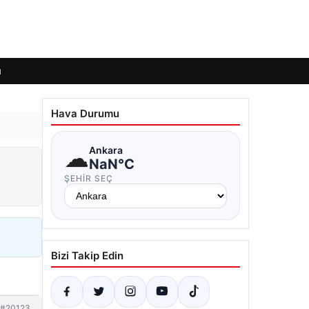
ı
Hava Durumu
☁
Ankara
NaN°C
ŞEHIR SEÇ
Bizi Takip Edin
#20123