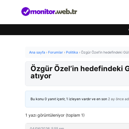
Ana sayfa
›
Forumlar
›
Politika
›
Özgür Özel’in hedefindeki Gülş
Özgür Özel’in hedefindeki G
atıyor
Bu konu 0 yanıt içerir, 1 izleyen vardır ve en son
2 ay önce
ad
1 yazı görüntüleniyor (toplam 1)
04/06/2026: 5:55 pm