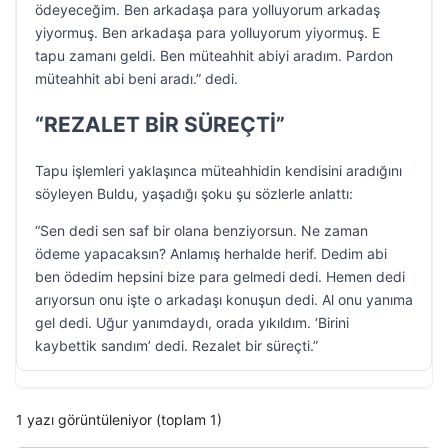
ödeyeceğim. Ben arkadaşa para yolluyorum arkadaş
yiyormuş. Ben arkadaşa para yolluyorum yiyormuş. E
tapu zamanı geldi. Ben müteahhit abiyi aradım. Pardon
müteahhit abi beni aradı.” dedi.
“REZALET BİR SÜREÇTİ”
Tapu işlemleri yaklaşınca müteahhidin kendisini aradığını
söyleyen Buldu, yaşadığı şoku şu sözlerle anlattı:
“Sen dedi sen saf bir olana benziyorsun. Ne zaman
ödeme yapacaksın? Anlamış herhalde herif. Dedim abi
ben ödedim hepsini bize para gelmedi dedi. Hemen dedi
arıyorsun onu işte o arkadaşı konuşun dedi. Al onu yanıma
gel dedi. Uğur yanımdaydı, orada yıkıldım. ‘Birini
kaybettik sandım’ dedi. Rezalet bir süreçti.”
1 yazı görüntüleniyor (toplam 1)