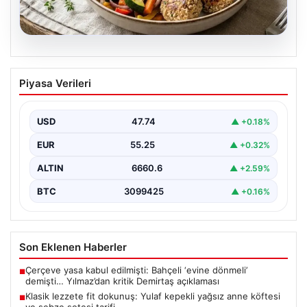
07.08.2026
Klasik lezzete fit dokunuş: Yulaf kepekli
Piyasa Verileri
yağsız anne köftesi ve sebze sotesi
tarifi…
USD
47.74
▲ +0.18%
{"title": "Klasik Lezzete Fit Dokunuş: Yulaf Kepekli
Yağsız Anne Köftesi ve Sebze Sotesi Tarifi",…
EUR
55.25
▲ +0.32%
ALTIN
6660.6
▲ +2.59%
BTC
3099425
▲ +0.16%
Son Eklenen Haberler
Çerçeve yasa kabul edilmişti: Bahçeli ‘evine dönmeli’
■
demişti… Yılmaz’dan kritik Demirtaş açıklaması
Klasik lezzete fit dokunuş: Yulaf kepekli yağsız anne köftesi
■