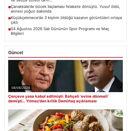
ve sebze sotesi tarifi…
Çanakkale’de böcek ilaçlaması felakete dönüştü. Yusuf öldü,
■
annesi yoğun bakımda
Küçükçekmece’de 3 kişinin öldüğü kazanın görüntüleri ortaya
■
çıktı
04 Ağustos 2026 Salı Gününün Spor Programı ve Maç
■
Bilgileri
Güncel
08/08/2026
Çerçeve yasa kabul edilmişti: Bahçeli ‘evine dönmeli’
demişti… Yılmaz’dan kritik Demirtaş açıklaması