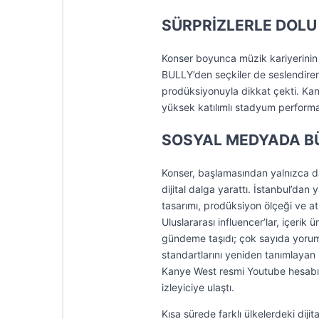
SÜRPRİZLERLE DOLU 
Konser boyunca müzik kariyerinin 
BULLY’den seçkiler de seslendiren 
prodüksiyonuyla dikkat çekti. Kan
yüksek katılımlı stadyum perform
SOSYAL MEDYADA B
Konser, başlamasından yalnızca da
dijital dalga yarattı. İstanbul’dan
tasarımı, prodüksiyon ölçeği ve at
Uluslararası influencer’lar, içerik 
gündeme taşıdı; çok sayıda yorum
standartlarını yeniden tanımlayan b
Kanye West resmi Youtube hesabı 
izleyiciye ulaştı.
Kısa sürede farklı ülkelerdeki dijit