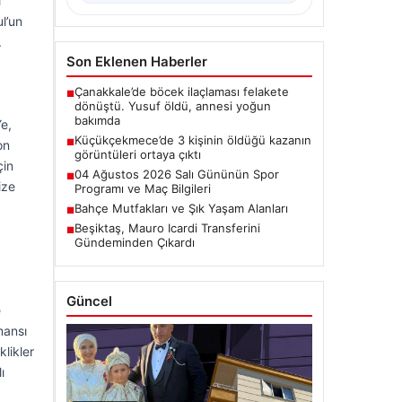
ı
ul’un
.
Son Eklenen Haberler
Çanakkale’de böcek ilaçlaması felakete
■
dönüştü. Yusuf öldü, annesi yoğun
bakımda
Ye,
Küçükçekmece’de 3 kişinin öldüğü kazanın
■
on
görüntüleri ortaya çıktı
çin
04 Ağustos 2026 Salı Gününün Spor
■
ize
Programı ve Maç Bilgileri
Bahçe Mutfakları ve Şık Yaşam Alanları
■
Beşiktaş, Mauro Icardi Transferini
■
Gündeminden Çıkardı
Güncel
e
mansı
klikler
ı