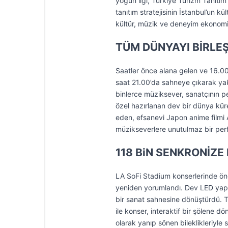
yoğun ilgi, Türkiye Turizm Tanıtım 
tanıtım stratejisinin İstanbul’un k
kültür, müzik ve deneyim ekonomi
TÜM DÜNYAYI BİRLEŞ
Saatler önce alana gelen ve 16.00 i
saat 21.00’da sahneye çıkarak yak
binlerce müziksever, sanatçının per
özel hazırlanan dev bir dünya küre
eden, efsanevi Japon anime filmi A
müzikseverlere unutulmaz bir pe
118 BiN SENKRONİZE 
LA SoFi Stadium konserlerinde öne
yeniden yorumlandı. Dev LED yapıl
bir sanat sahnesine dönüştürdü. Tüm
ile konser, interaktif bir şölene d
olarak yanıp sönen bileklikleriyle 