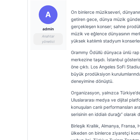
On binlerce müzikseveri, dünyanın 
A
getiren gece, dünya müzik günde
gerçekleşen konser; sahne prodüksi
admin
müzik ve eğlence dünyasının merk
Anahtar
yüksek katılımlı stadyum konserler
yönetici
Grammy Ödüllü dünyaca ünlü rap sa
merkezine taşıdı. İstanbul göster
öne çıktı. Los Angeles SoFi Stadiu
büyük prodüksiyon kurulumlarından
deneyimine dönüştü.
Organizasyon, yalnızca Türkiye’d
Uluslararası medya ve dijital pla
konuşulan canlı performansları ara
serisinin en iddialı durağı” olarak 
Birleşik Krallık, Almanya, Fransa,
ülkeden on binlerce ziyaretçi konse