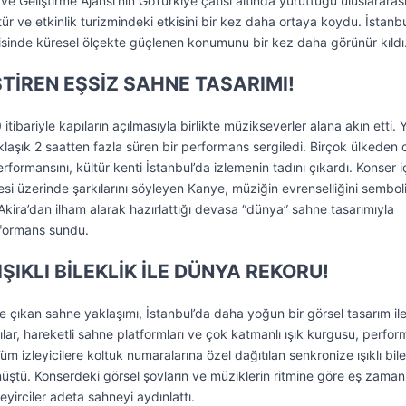
ve Geliştirme Ajansı’nın GoTürkiye çatısı altında yürüttüğü uluslararas
ültür ve etkinlik turizmindeki etkisini bir kez daha ortaya koydu. İstanb
sinde küresel ölçekte güçlenen konumunu bir kez daha görünür kıldı
TİREN EŞSİZ SAHNE TASARIMI!
tibariyle kapıların açılmasıyla birlikte müzikseverler alana akın etti. 
laşık 2 saatten fazla süren bir performans sergiledi. Birçok ülkeden 
formansını, kültür kenti İstanbul’da izlemenin tadını çıkardı. Konser i
si üzerinde şarkılarını söyleyen Kanye, müziğin evrenselliğini sembol
kira’dan ilham alarak hazırlattığı devasa “dünya” sahne tasarımıyla
rformans sundu.
IŞIKLI BİLEKLİK İLE DÜNYA REKORU!
 çıkan sahne yaklaşımı, İstanbul’da daha yoğun bir görsel tasarım il
ar, hareketli sahne platformları ve çok katmanlı ışık kurgusu, perfor
 izleyicilere koltuk numaralarına özel dağıtılan senkronize ışıklı bile
önüştü. Konserdeki görsel şovların ve müziklerin ritmine göre eş zamanl
seyirciler adeta sahneyi aydınlattı.