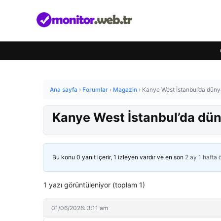
Ana sayfa
›
Forumlar
›
Magazin
›
Kanye West İstanbul’da düny
Kanye West İstanbul’da dün
Bu konu 0 yanıt içerir, 1 izleyen vardır ve en son
2 ay 1 hafta
1 yazı görüntüleniyor (toplam 1)
01/06/2026: 3:11 am