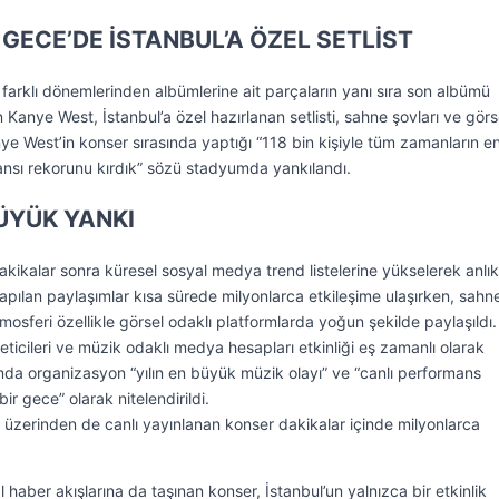
GECE’DE İSTANBUL’A ÖZEL SETLİST
farklı dönemlerinden albümlerine ait parçaların yanı sıra son albümü
Kanye West, İstanbul’a özel hazırlanan setlisti, sahne şovları ve görs
ye West’in konser sırasında yaptığı “118 bin kişiyle tüm zamanların e
ansı rekorunu kırdık” sözü stadyumda yankılandı.
ÜYÜK YANKI
kikalar sonra küresel sosyal medya trend listelerine yükselerek anlık
 yapılan paylaşımlar kısa sürede milyonlarca etkileşime ulaşırken, sahn
mosferi özellikle görsel odaklı platformlarda yoğun şekilde paylaşıldı.
üreticileri ve müzik odaklı medya hesapları etkinliği eş zamanlı olarak
da organizasyon “yılın en büyük müzik olayı” ve “canlı performans
ir gece” olarak nitelendirildi.
üzerinden de canlı yayınlanan konser dakikalar içinde milyonlarca
al haber akışlarına da taşınan konser, İstanbul’un yalnızca bir etkinlik