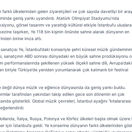
farklı ülkelerinden gelen ziyaretçileri ve çok sayıda davetliyi bir ara
minde geniş yankı uyandırdı. Atatürk Olimpiyat Stadyumu’nda
yonu, görsel tasarımı ve yarattığı kültürel etkiyle İstanbul’u uluslara
ezine taşırken, Ye 118 bin kişinin önünde sahne alarak dünyanın en
inden birine imza attı.
natçısı Ye, İstanbul’daki konseriyle şehri küresel müzik gündeminin
isi, sanatçının ABD sonrası dünyadaki en büyük sahne prodüksiyonu o
m performanslarında şekillenen yüksek ölçekli sahne dili, Avrupa’daki
 biriyle Türkiye’de yeniden yorumlanarak çok katmanlı bir festival
e değil dünya müzik ve eğlence dünyasında da geniş yankı buldu.
tformlar tarafından yakından takip edilen gece son dönemin en çok
sında gösterildi. Global müzik çevreleri, İstanbul ayağını “kıtalararas
değerlendirdi.
 Hollanda, İtalya, Rusya, Polonya ve Körfez ülkeleri başta olmak üzere
r için İstanbul’a geldi. Ye konserine dünyanın farklı ülkelerinden göst