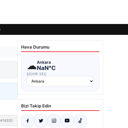
ı
Hava Durumu
☁
Ankara
NaN°C
ŞEHIR SEÇ
Bizi Takip Edin
#19352