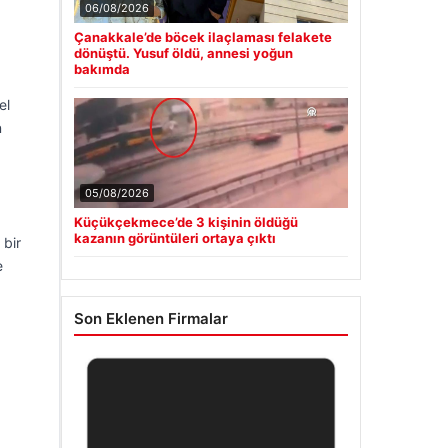
06/08/2026
Çanakkale’de böcek ilaçlaması felakete
dönüştü. Yusuf öldü, annesi yoğun
bakımda
el
n
05/08/2026
Küçükçekmece’de 3 kişinin öldüğü
kazanın görüntüleri ortaya çıktı
 bir
e
Son Eklenen Firmalar