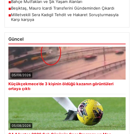
Bahçe Mutfakları ve Şık Yaşam Alanları
■
Beşiktaş, Mauro Icardi Transferini Gündeminden Çıkardı
■
Milletvekili Sera Kadıgil Tehdit ve Hakaret Soruşturmasıyla
■
Karşı karşıya
Güncel
05/08/2026
Küçükçekmece’de 3 kişinin öldüğü kazanın görüntüleri
ortaya çıktı
05/08/2026