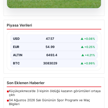
05.08.2026
04 Ağustos 2026 Salı Gününün Spor
Piyasa Verileri
Programı ve Maç Bilgileri
Salı günü, 04 Ağustos 2026 tarihinde gerçekleşecek
olan spor etkinlikleri ve maçlar için heyecan…
USD
47.57
▲ +0.08%
EUR
54.99
▲ +0.25%
ALTIN
6493.4
▲ +4.21%
BTC
3083029
▲ +0.99%
Son Eklenen Haberler
Küçükçekmece’de 3 kişinin öldüğü kazanın görüntüleri ortaya
■
çıktı
04 Ağustos 2026 Salı Gününün Spor Programı ve Maç
■
Bilgileri