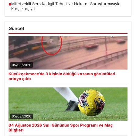
Milletvekili Sera Kadıgil Tehdit ve Hakaret Soruşturmasıyla
■
Karşı karşıya
Güncel
05/08/2026
Küçükçekmece’de 3 kişinin öldüğü kazanın görüntüleri
ortaya çıktı
05/08/2026
04 Ağustos 2026 Salı Gününün Spor Programı ve Maç
Bilgileri