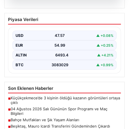
05.08.2026
04 Ağustos 2026 Salı Gününün Spor
Piyasa Verileri
Programı ve Maç Bilgileri
Salı günü, 04 Ağustos 2026 tarihinde gerçekleşecek
olan spor etkinlikleri ve maçlar için heyecan…
USD
47.57
▲ +0.08%
EUR
54.99
▲ +0.25%
ALTIN
6493.4
▲ +4.21%
BTC
3083029
▲ +0.99%
Son Eklenen Haberler
Küçükçekmece’de 3 kişinin öldüğü kazanın görüntüleri ortaya
■
çıktı
04 Ağustos 2026 Salı Gününün Spor Programı ve Maç
■
Bilgileri
Bahçe Mutfakları ve Şık Yaşam Alanları
■
Beşiktaş, Mauro Icardi Transferini Gündeminden Çıkardı
■