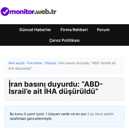
Güncel Haberler
Firma Rehberi
Forum
Çerez Politikası
Ana sayfa
›
Forumlar
›
Dünya
›
İran basını duyurdu: “ABD-İsrail’e ait
İHA düşürüldü”
İran basını duyurdu: “ABD-
İsrail’e ait İHA düşürüldü”
Bu konu 0 yanıt içerir, 1 izleyen vardır ve en son
2 ay önce
admin
tarafından güncellenmiştir.