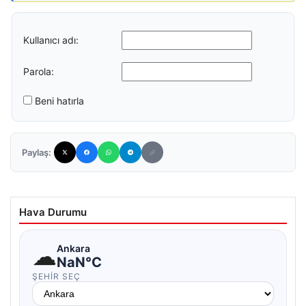
Kullanıcı adı:
Parola:
Beni hatırla
Paylaş:
Hava Durumu
☁
Ankara
NaN°C
ŞEHIR SEÇ