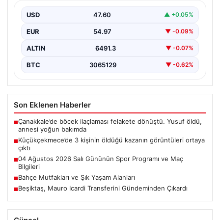
{"title": "Küçükçekmece'de Tragediye: 3 Kişinin
Ölümüne Neden Olan Kaza Güvenlik Kamerası
USD
47.60
▲ +0.05%
Görüntüleriyle Ortaya Çıktı",…
EUR
54.97
▼ -0.09%
ALTIN
6491.3
▼ -0.07%
BTC
3065129
▼ -0.62%
Son Eklenen Haberler
Çanakkale’de böcek ilaçlaması felakete dönüştü. Yusuf öldü,
■
annesi yoğun bakımda
Küçükçekmece’de 3 kişinin öldüğü kazanın görüntüleri ortaya
■
çıktı
04 Ağustos 2026 Salı Gününün Spor Programı ve Maç
■
Bilgileri
Bahçe Mutfakları ve Şık Yaşam Alanları
■
Beşiktaş, Mauro Icardi Transferini Gündeminden Çıkardı
■