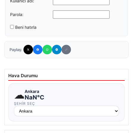
Kullanıcı adı:
Parola:
Beni hatırla
Paylaş:
Hava Durumu
☁
Ankara
NaN°C
ŞEHIR SEÇ