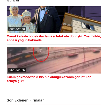
Güncel
06/08/2026
Çanakkale’de böcek ilaçlaması felakete dönüştü. Yusuf öldü,
annesi yoğun bakımda
05/08/2026
Küçükçekmece’de 3 kişinin öldüğü kazanın görüntüleri
ortaya çıktı
Son Eklenen Firmalar