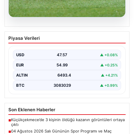
05.08.2026
04 Ağustos 2026 Salı Gününün Spor
Piyasa Verileri
Programı ve Maç Bilgileri
Salı günü, 04 Ağustos 2026 tarihinde gerçekleşecek
olan spor etkinlikleri ve maçlar için heyecan…
USD
47.57
▲ +0.08%
EUR
54.99
▲ +0.25%
ALTIN
6493.4
▲ +4.21%
BTC
3083029
▲ +0.99%
Son Eklenen Haberler
Küçükçekmece’de 3 kişinin öldüğü kazanın görüntüleri ortaya
■
çıktı
04 Ağustos 2026 Salı Gününün Spor Programı ve Maç
■