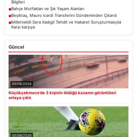
Bilgileri
Bahçe Mutfakları ve Şık Yaşam Alanları
■
Beşiktaş, Mauro Icardi Transferini Gündeminden Çıkardı
■
Milletvekili Sera Kadıgil Tehdit ve Hakaret Soruşturmasıyla
■
Karşı karşıya
Güncel
05/08/2026
Küçükçekmece’de 3 kişinin öldüğü kazanın görüntüleri
ortaya çıktı
05/08/2026