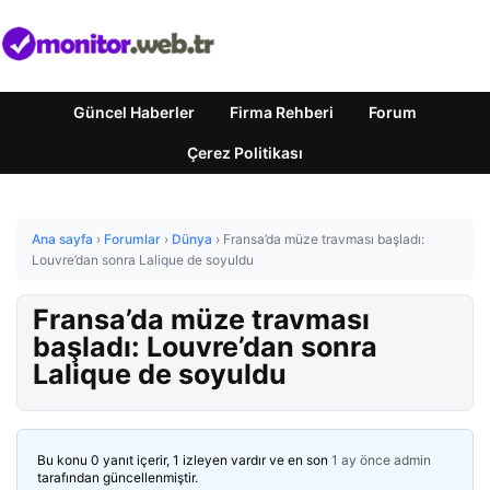
Güncel Haberler
Firma Rehberi
Forum
Çerez Politikası
Ana sayfa
›
Forumlar
›
Dünya
›
Fransa’da müze travması başladı:
Louvre’dan sonra Lalique de soyuldu
Fransa’da müze travması
başladı: Louvre’dan sonra
Lalique de soyuldu
Bu konu 0 yanıt içerir, 1 izleyen vardır ve en son
1 ay önce
admin
tarafından güncellenmiştir.