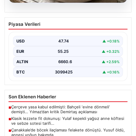
07.08.2026
Klasik lezzete fit dokunuş: Yulaf kepekli
Piyasa Verileri
yağsız anne köftesi ve sebze sotesi
tarifi…
USD
47.74
▲ +0.18%
{"title": "Klasik Lezzete Fit Dokunuş: Yulaf Kepekli
Yağsız Anne Köftesi ve Sebze Sotesi Tarifi",…
EUR
55.25
▲ +0.32%
ALTIN
6660.6
▲ +2.59%
BTC
3099425
▲ +0.16%
Son Eklenen Haberler
Çerçeve yasa kabul edilmişti: Bahçeli ‘evine dönmeli’
■
demişti… Yılmaz’dan kritik Demirtaş açıklaması
Klasik lezzete fit dokunuş: Yulaf kepekli yağsız anne köftesi
■
ve sebze sotesi tarifi…
Çanakkale’de böcek ilaçlaması felakete dönüştü. Yusuf öldü,
■
annesi yoğun bakımda