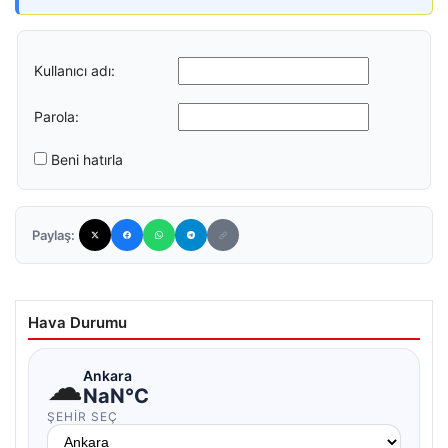
Kullanıcı adı:
Parola:
Beni hatırla
Paylaş:
Hava Durumu
☁
Ankara
NaN°C
ŞEHIR SEÇ