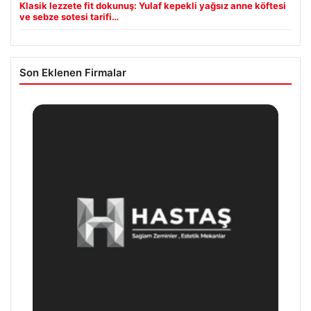
Klasik lezzete fit dokunuş: Yulaf kepekli yağsız anne köftesi
ve sebze sotesi tarifi…
Son Eklenen Firmalar