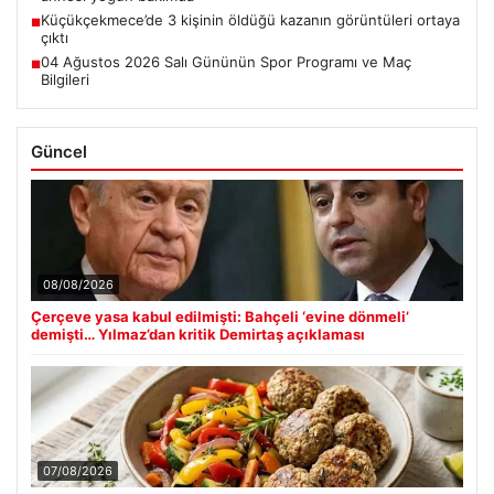
Küçükçekmece’de 3 kişinin öldüğü kazanın görüntüleri ortaya
■
çıktı
04 Ağustos 2026 Salı Gününün Spor Programı ve Maç
■
Bilgileri
Güncel
08/08/2026
Çerçeve yasa kabul edilmişti: Bahçeli ‘evine dönmeli’
demişti… Yılmaz’dan kritik Demirtaş açıklaması
07/08/2026