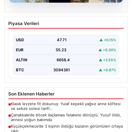
06.08.2026
Çanakkale’de böcek ilaçlaması felakete
Piyasa Verileri
dönüştü. Yusuf öldü, annesi yoğun
bakımda
USD
47.71
▲ +0.15%
{"title": "Çanakkale'de Böcek İlaçlaması Felakete
Dönüştü: Bir Can Kaybı ve Bir Yaralanma","content":
EUR
55.23
▲ +0.30%
"Çanakkale’nin Barbaros…
ALTIN
6658.4
▲ +2.55%
BTC
3094361
▲ +0.97%
Son Eklenen Haberler
Klasik lezzete fit dokunuş: Yulaf kepekli yağsız anne köftesi
■
ve sebze sotesi tarifi…
Çanakkale’de böcek ilaçlaması felakete dönüştü. Yusuf öldü,
■
annesi yoğun bakımda
Küçükçekmece’de 3 kişinin öldüğü kazanın görüntüleri ortaya
■
çıktı