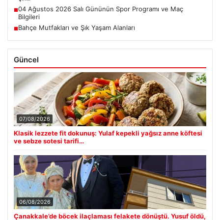
04 Ağustos 2026 Salı Gününün Spor Programı ve Maç
■
Bilgileri
Bahçe Mutfakları ve Şık Yaşam Alanları
■
Güncel
07/08/2026
Klasik lezzete fit dokunuş: Yulaf kepekli yağsız anne köftesi
ve sebze sotesi tarifi…
06/08/2026
Çanakkale’de böcek ilaçlaması felakete dönüştü. Yusuf öldü,