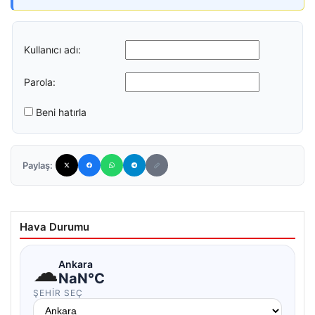
Kullanıcı adı:
Parola:
Beni hatırla
Paylaş:
Hava Durumu
☁
Ankara
NaN°C
ŞEHIR SEÇ