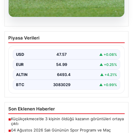
05.08.2026
04 Ağustos 2026 Salı Gününün Spor
Piyasa Verileri
Programı ve Maç Bilgileri
Salı günü, 04 Ağustos 2026 tarihinde gerçekleşecek
olan spor etkinlikleri ve maçlar için heyecan…
USD
47.57
▲ +0.08%
EUR
54.99
▲ +0.25%
ALTIN
6493.4
▲ +4.21%
BTC
3083029
▲ +0.99%
Son Eklenen Haberler
Küçükçekmece’de 3 kişinin öldüğü kazanın görüntüleri ortaya
■
çıktı
04 Ağustos 2026 Salı Gününün Spor Programı ve Maç
■