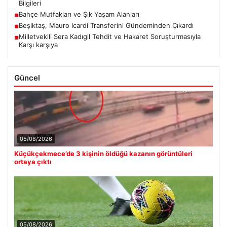
Bilgileri
Bahçe Mutfakları ve Şık Yaşam Alanları
■
Beşiktaş, Mauro Icardi Transferini Gündeminden Çıkardı
■
Milletvekili Sera Kadıgil Tehdit ve Hakaret Soruşturmasıyla
■
Karşı karşıya
Güncel
05/08/2026
Küçükçekmece’de 3 kişinin öldüğü kazanın görüntüleri
ortaya çıktı
05/08/2026