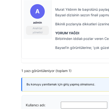
Murat Yıldırım ile başrolünü payl
A
Baysel dizisinin sezon finali yapmas
admin
Bikinili pozlarıyla dikkatleri üzer
Anahtar
yönetici
YORUM YAĞDI
Birbirinden iddialı pozlar veren C
Baysel’in görüntülerine; ‘çok güzels
1 yazı görüntüleniyor (toplam 1)
Bu konuyu yanıtlamak için giriş yapmış olmalısınız.
Kullanıcı adı: