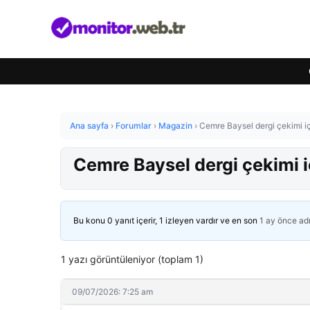
Ana sayfa
›
Forumlar
›
Magazin
›
Cemre Baysel dergi çekimi iç
Cemre Baysel dergi çekimi i
Bu konu 0 yanıt içerir, 1 izleyen vardır ve en son
1 ay önce
ad
1 yazı görüntüleniyor (toplam 1)
09/07/2026: 7:25 am