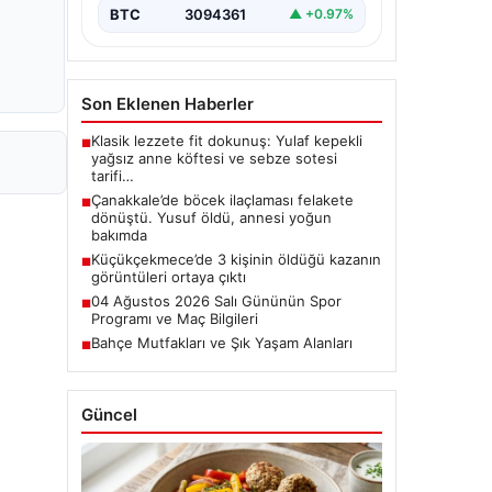
BTC
3094361
▲ +0.97%
Son Eklenen Haberler
Klasik lezzete fit dokunuş: Yulaf kepekli
■
yağsız anne köftesi ve sebze sotesi
tarifi…
Çanakkale’de böcek ilaçlaması felakete
■
dönüştü. Yusuf öldü, annesi yoğun
bakımda
Küçükçekmece’de 3 kişinin öldüğü kazanın
■
görüntüleri ortaya çıktı
04 Ağustos 2026 Salı Gününün Spor
■
Programı ve Maç Bilgileri
Bahçe Mutfakları ve Şık Yaşam Alanları
■
Güncel