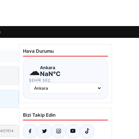
ı
Hava Durumu
☁
Ankara
NaN°C
ŞEHIR SEÇ
Bizi Takip Edin
#27614