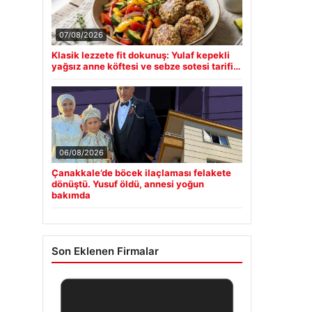
07/08/2026
Klasik lezzete fit dokunuş: Yulaf kepekli
yağsız anne köftesi ve sebze sotesi tarifi…
06/08/2026
Çanakkale’de böcek ilaçlaması felakete
dönüştü. Yusuf öldü, annesi yoğun
bakımda
Son Eklenen Firmalar