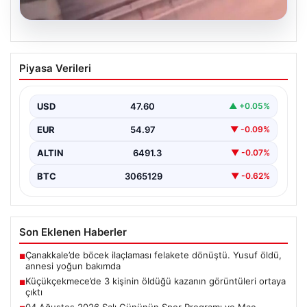
05.08.2026
Küçükçekmece’de 3 kişinin öldüğü
Piyasa Verileri
kazanın görüntüleri ortaya çıktı
{"title": "Küçükçekmece'de Tragediye: 3 Kişinin
Ölümüne Neden Olan Kaza Güvenlik Kamerası
USD
47.60
▲ +0.05%
Görüntüleriyle Ortaya Çıktı",…
EUR
54.97
▼ -0.09%
ALTIN
6491.3
▼ -0.07%
BTC
3065129
▼ -0.62%
Son Eklenen Haberler
Çanakkale’de böcek ilaçlaması felakete dönüştü. Yusuf öldü,
■
annesi yoğun bakımda
Küçükçekmece’de 3 kişinin öldüğü kazanın görüntüleri ortaya
■
çıktı
04 Ağustos 2026 Salı Gününün Spor Programı ve Maç