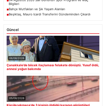
■
Bilgileri
Bahçe Mutfakları ve Şık Yaşam Alanları
■
Beşiktaş, Mauro Icardi Transferini Gündeminden Çıkardı
■
Güncel
06/08/2026
Çanakkale’de böcek ilaçlaması felakete dönüştü. Yusuf öldü,
annesi yoğun bakımda
05/08/2026
Küçükçekmece’de 3 kişinin öldüğü kazanın görüntüleri