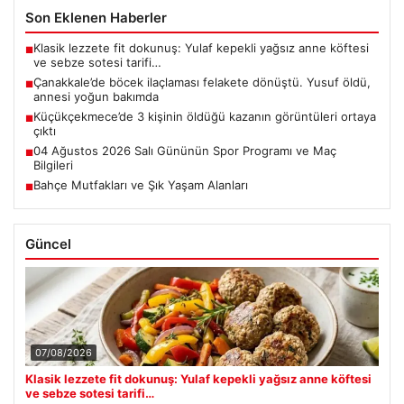
Son Eklenen Haberler
Klasik lezzete fit dokunuş: Yulaf kepekli yağsız anne köftesi
■
ve sebze sotesi tarifi…
Çanakkale’de böcek ilaçlaması felakete dönüştü. Yusuf öldü,
■
annesi yoğun bakımda
Küçükçekmece’de 3 kişinin öldüğü kazanın görüntüleri ortaya
■
çıktı
04 Ağustos 2026 Salı Gününün Spor Programı ve Maç
■
Bilgileri
Bahçe Mutfakları ve Şık Yaşam Alanları
■
Güncel
07/08/2026
Klasik lezzete fit dokunuş: Yulaf kepekli yağsız anne köftesi
ve sebze sotesi tarifi…