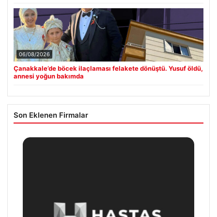
06/08/2026
Çanakkale’de böcek ilaçlaması felakete dönüştü. Yusuf öldü,
annesi yoğun bakımda
Son Eklenen Firmalar