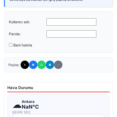
Kullanıcı adı:
Parola:
Beni hatırla
Paylaş:
Hava Durumu
☁
Ankara
NaN°C
ŞEHIR SEÇ