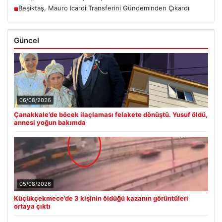
Beşiktaş, Mauro Icardi Transferini Gündeminden Çıkardı
■
Güncel
06/08/2026
Çanakkale’de böcek ilaçlaması felakete dönüştü. Yusuf öldü,
annesi yoğun bakımda
05/08/2026
Küçükçekmece’de 3 kişinin öldüğü kazanın görüntüleri
ortaya çıktı