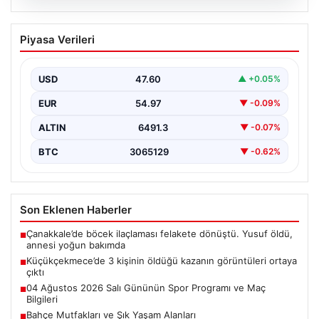
05.08.2026
Küçükçekmece’de 3 kişinin öldüğü
Piyasa Verileri
kazanın görüntüleri ortaya çıktı
{"title": "Küçükçekmece'de Tragediye: 3 Kişinin
Ölümüne Neden Olan Kaza Güvenlik Kamerası
USD
47.60
▲ +0.05%
Görüntüleriyle Ortaya Çıktı",…
EUR
54.97
▼ -0.09%
ALTIN
6491.3
▼ -0.07%
BTC
3065129
▼ -0.62%
Son Eklenen Haberler
Çanakkale’de böcek ilaçlaması felakete dönüştü. Yusuf öldü,
■
annesi yoğun bakımda
Küçükçekmece’de 3 kişinin öldüğü kazanın görüntüleri ortaya
■
çıktı
04 Ağustos 2026 Salı Gününün Spor Programı ve Maç
■
Bilgileri
Bahçe Mutfakları ve Şık Yaşam Alanları
■