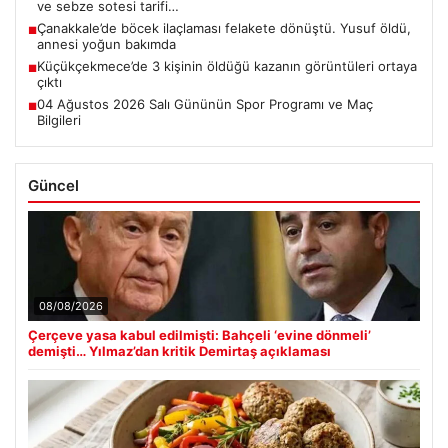
ve sebze sotesi tarifi…
Çanakkale’de böcek ilaçlaması felakete dönüştü. Yusuf öldü,
■
annesi yoğun bakımda
Küçükçekmece’de 3 kişinin öldüğü kazanın görüntüleri ortaya
■
çıktı
04 Ağustos 2026 Salı Gününün Spor Programı ve Maç
■
Bilgileri
Güncel
08/08/2026
Çerçeve yasa kabul edilmişti: Bahçeli ‘evine dönmeli’
demişti… Yılmaz’dan kritik Demirtaş açıklaması