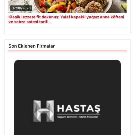
07/08/2026
Klasik lezzete fit dokunuş: Yulaf kepekli yağsız anne köftesi
ve sebze sotesi tarifi…
Son Eklenen Firmalar