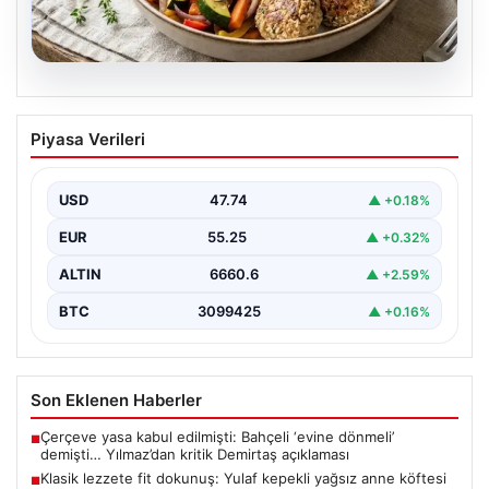
07.08.2026
Klasik lezzete fit dokunuş: Yulaf kepekli
Piyasa Verileri
yağsız anne köftesi ve sebze sotesi
tarifi…
USD
47.74
▲ +0.18%
{"title": "Klasik Lezzete Fit Dokunuş: Yulaf Kepekli
Yağsız Anne Köftesi ve Sebze Sotesi Tarifi",…
EUR
55.25
▲ +0.32%
ALTIN
6660.6
▲ +2.59%
BTC
3099425
▲ +0.16%
Son Eklenen Haberler
Çerçeve yasa kabul edilmişti: Bahçeli ‘evine dönmeli’
■
demişti… Yılmaz’dan kritik Demirtaş açıklaması
Klasik lezzete fit dokunuş: Yulaf kepekli yağsız anne köftesi
■