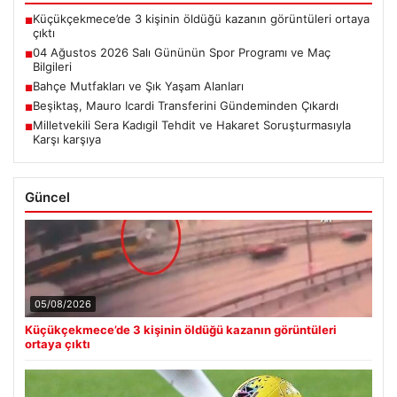
Küçükçekmece’de 3 kişinin öldüğü kazanın görüntüleri ortaya
■
çıktı
04 Ağustos 2026 Salı Gününün Spor Programı ve Maç
■
Bilgileri
Bahçe Mutfakları ve Şık Yaşam Alanları
■
Beşiktaş, Mauro Icardi Transferini Gündeminden Çıkardı
■
Milletvekili Sera Kadıgil Tehdit ve Hakaret Soruşturmasıyla
■
Karşı karşıya
Güncel
05/08/2026
Küçükçekmece’de 3 kişinin öldüğü kazanın görüntüleri
ortaya çıktı