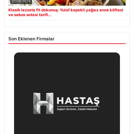
07/08/2026
Klasik lezzete fit dokunuş: Yulaf kepekli yağsız anne köftesi
ve sebze sotesi tarifi…
Son Eklenen Firmalar