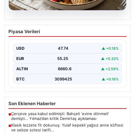
07.08.2026
Klasik lezzete fit dokunuş: Yulaf kepekli
Piyasa Verileri
yağsız anne köftesi ve sebze sotesi
tarifi…
USD
47.74
▲ +0.18%
{"title": "Klasik Lezzete Fit Dokunuş: Yulaf Kepekli
Yağsız Anne Köftesi ve Sebze Sotesi Tarifi",…
EUR
55.25
▲ +0.32%
ALTIN
6660.6
▲ +2.59%
BTC
3099425
▲ +0.16%
Son Eklenen Haberler
Çerçeve yasa kabul edilmişti: Bahçeli ‘evine dönmeli’
■
demişti… Yılmaz’dan kritik Demirtaş açıklaması
Klasik lezzete fit dokunuş: Yulaf kepekli yağsız anne köftesi
■
ve sebze sotesi tarifi…