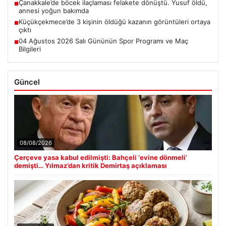
Çanakkale’de böcek ilaçlaması felakete dönüştü. Yusuf öldü,
■
annesi yoğun bakımda
Küçükçekmece’de 3 kişinin öldüğü kazanın görüntüleri ortaya
■
çıktı
04 Ağustos 2026 Salı Gününün Spor Programı ve Maç
■
Bilgileri
Güncel
08/08/2026
Çerçeve yasa kabul edilmişti: Bahçeli ‘evine dönmeli’
demişti… Yılmaz’dan kritik Demirtaş açıklaması