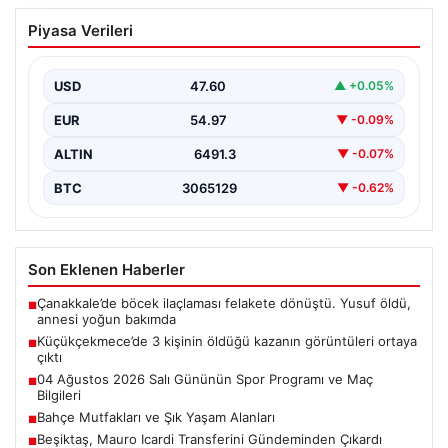
Küçükçekmece’de 3 kişinin öldüğü
Piyasa Verileri
kazanın görüntüleri ortaya çıktı
{"title": "Küçükçekmece'de Tragediye: 3 Kişinin
Ölümüne Neden Olan Kaza Güvenlik Kamerası
USD
47.60
▲ +0.05%
Görüntüleriyle Ortaya Çıktı",…
EUR
54.97
▼ -0.09%
ALTIN
6491.3
▼ -0.07%
BTC
3065129
▼ -0.62%
Son Eklenen Haberler
Çanakkale’de böcek ilaçlaması felakete dönüştü. Yusuf öldü,
■
annesi yoğun bakımda
Küçükçekmece’de 3 kişinin öldüğü kazanın görüntüleri ortaya
■
çıktı
04 Ağustos 2026 Salı Gününün Spor Programı ve Maç
■
Bilgileri
Bahçe Mutfakları ve Şık Yaşam Alanları
■
Beşiktaş, Mauro Icardi Transferini Gündeminden Çıkardı
■