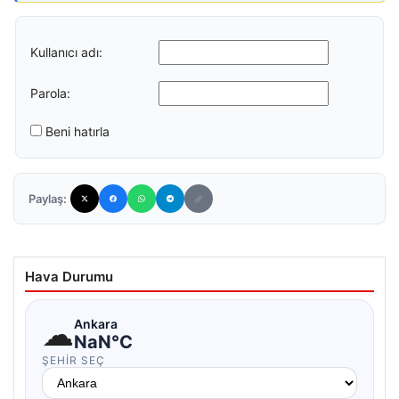
Kullanıcı adı:
Parola:
Beni hatırla
Paylaş:
Hava Durumu
☁
Ankara
NaN°C
ŞEHIR SEÇ