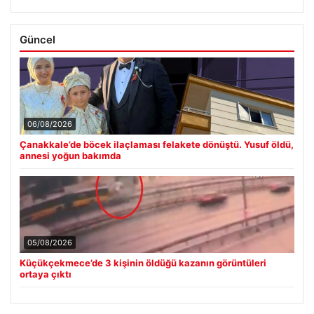
Güncel
06/08/2026
Çanakkale’de böcek ilaçlaması felakete dönüştü. Yusuf öldü,
annesi yoğun bakımda
05/08/2026
Küçükçekmece’de 3 kişinin öldüğü kazanın görüntüleri
ortaya çıktı