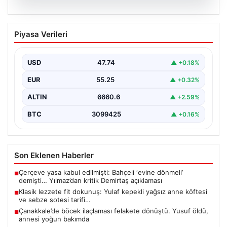
07.08.2026
Klasik lezzete fit dokunuş: Yulaf kepekli
Piyasa Verileri
yağsız anne köftesi ve sebze sotesi
tarifi…
USD
47.74
▲ +0.18%
{"title": "Klasik Lezzete Fit Dokunuş: Yulaf Kepekli
Yağsız Anne Köftesi ve Sebze Sotesi Tarifi",…
EUR
55.25
▲ +0.32%
ALTIN
6660.6
▲ +2.59%
BTC
3099425
▲ +0.16%
Son Eklenen Haberler
Çerçeve yasa kabul edilmişti: Bahçeli ‘evine dönmeli’
■
demişti… Yılmaz’dan kritik Demirtaş açıklaması
Klasik lezzete fit dokunuş: Yulaf kepekli yağsız anne köftesi
■
ve sebze sotesi tarifi…
Çanakkale’de böcek ilaçlaması felakete dönüştü. Yusuf öldü,
■
annesi yoğun bakımda