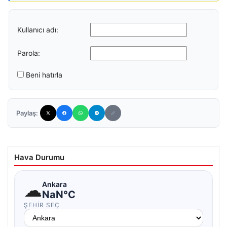
Kullanıcı adı:
Parola:
Beni hatırla
Paylaş:
Hava Durumu
☁
Ankara
NaN°C
ŞEHIR SEÇ