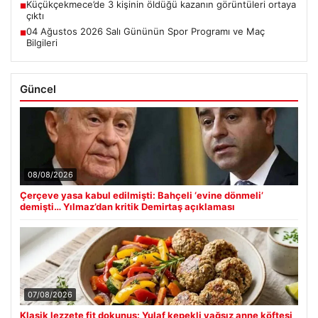
Küçükçekmece’de 3 kişinin öldüğü kazanın görüntüleri ortaya
■
çıktı
04 Ağustos 2026 Salı Gününün Spor Programı ve Maç
■
Bilgileri
Güncel
08/08/2026
Çerçeve yasa kabul edilmişti: Bahçeli ‘evine dönmeli’
demişti… Yılmaz’dan kritik Demirtaş açıklaması
07/08/2026
Klasik lezzete fit dokunuş: Yulaf kepekli yağsız anne köftesi