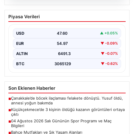
05.08.2026
Küçükçekmece’de 3 kişinin öldüğü
Piyasa Verileri
kazanın görüntüleri ortaya çıktı
{"title": "Küçükçekmece'de Tragediye: 3 Kişinin
Ölümüne Neden Olan Kaza Güvenlik Kamerası
USD
47.60
▲ +0.05%
Görüntüleriyle Ortaya Çıktı",…
EUR
54.97
▼ -0.09%
ALTIN
6491.3
▼ -0.07%
BTC
3065129
▼ -0.62%
Son Eklenen Haberler
Çanakkale’de böcek ilaçlaması felakete dönüştü. Yusuf öldü,
■
annesi yoğun bakımda
Küçükçekmece’de 3 kişinin öldüğü kazanın görüntüleri ortaya
■
çıktı
04 Ağustos 2026 Salı Gününün Spor Programı ve Maç
■
Bilgileri
Bahçe Mutfakları ve Şık Yaşam Alanları
■