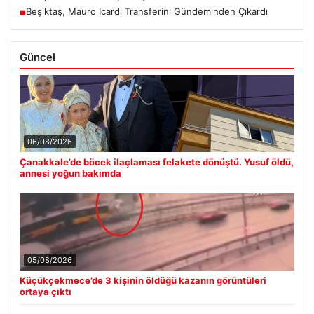
Beşiktaş, Mauro Icardi Transferini Gündeminden Çıkardı
■
Güncel
06/08/2026
Çanakkale’de böcek ilaçlaması felakete dönüştü. Yusuf öldü,
annesi yoğun bakımda
05/08/2026
Küçükçekmece’de 3 kişinin öldüğü kazanın görüntüleri
ortaya çıktı