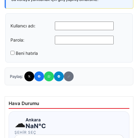
Kullanıcı adı:
Parola:
Beni hatırla
Paylaş:
Hava Durumu
☁
Ankara
NaN°C
ŞEHIR SEÇ