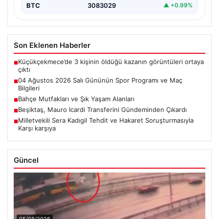
BTC
3083029
▲ +0.99%
Son Eklenen Haberler
Küçükçekmece’de 3 kişinin öldüğü kazanın görüntüleri ortaya
■
çıktı
04 Ağustos 2026 Salı Gününün Spor Programı ve Maç
■
Bilgileri
Bahçe Mutfakları ve Şık Yaşam Alanları
■
Beşiktaş, Mauro Icardi Transferini Gündeminden Çıkardı
■
Milletvekili Sera Kadıgil Tehdit ve Hakaret Soruşturmasıyla
■
Karşı karşıya
Güncel
05/08/2026