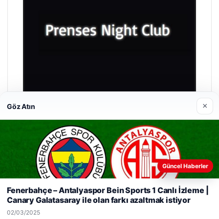
×
Göz Atın
Prenses Night Club
29/04/2026
Güncel Haberler
Web sitemizi nasıl kullandığınızı daha iyi anlayabilmek,
deneyiminizi kişiselleştirmek ve geliştirmek amacıyla çerezler
Fenerbahçe – Antalyaspor Bein Sports 1 Canlı İzleme |
kullanıyoruz.
Çerez Politikamız
Canary Galatasaray ile olan farkı azaltmak istiyor
Reddet
Kabul Et
02/03/2025