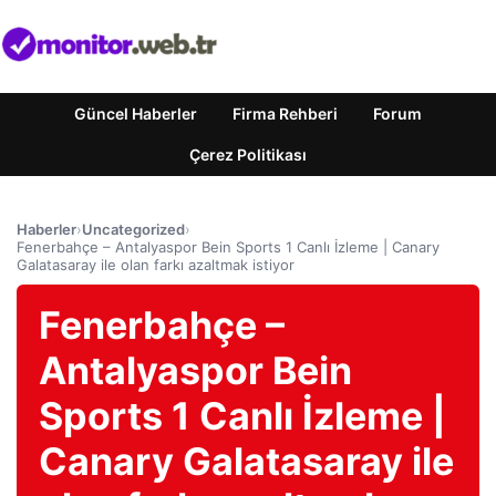
Güncel Haberler
Firma Rehberi
Forum
Çerez Politikası
Haberler
›
Uncategorized
›
Fenerbahçe – Antalyaspor Bein Sports 1 Canlı İzleme | Canary
Galatasaray ile olan farkı azaltmak istiyor
Fenerbahçe –
Antalyaspor Bein
Sports 1 Canlı İzleme |
Canary Galatasaray ile