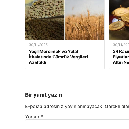
30/11/2025
30/11/20
Yeşil Mercimek ve Yulaf
24 Kası
İthalatında Gümrük Vergileri
Fiyatla
Azaltıldı
Altın N
Bir yanıt yazın
E-posta adresiniz yayınlanmayacak.
Gerekli ala
Yorum
*