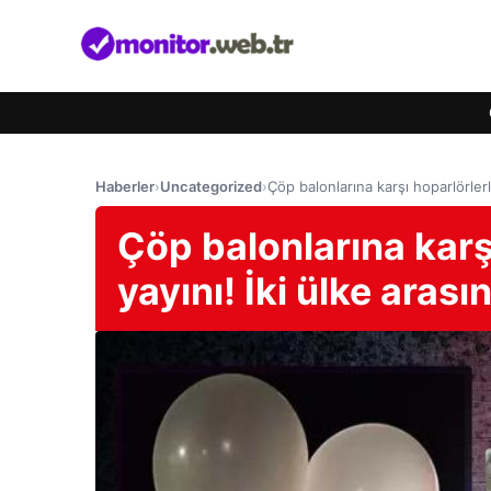
Haberler
›
Uncategorized
›
Çöp balonlarına karşı hoparlörler
Çöp balonlarına kar
yayını! İki ülke aras