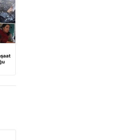
nşaat
uğu