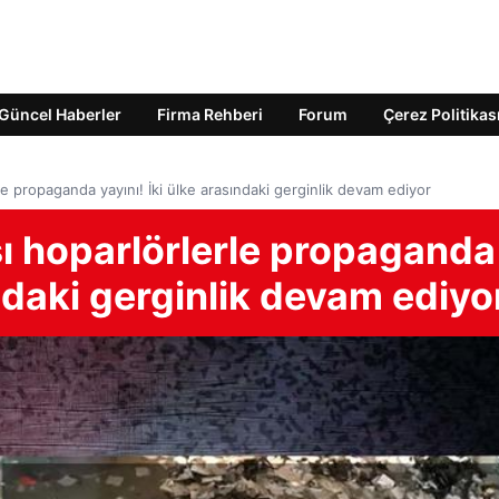
Güncel Haberler
Firma Rehberi
Forum
Çerez Politikas
le propaganda yayını! İki ülke arasındaki gerginlik devam ediyor
şı hoparlörlerle propaganda
ındaki gerginlik devam ediyo