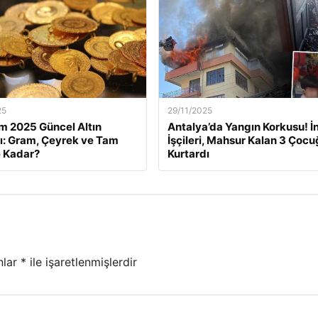
25
29/11/2025
m 2025 Güncel Altın
Antalya’da Yangın Korkusu! İ
rı: Gram, Çeyrek ve Tam
İşçileri, Mahsur Kalan 3 Çoc
e Kadar?
Kurtardı
nlar
*
ile işaretlenmişlerdir