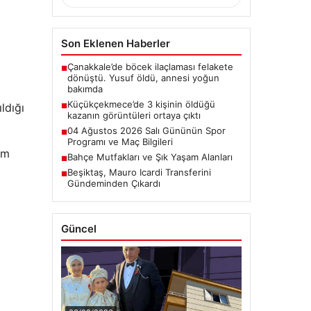
Son Eklenen Haberler
Çanakkale’de böcek ilaçlaması felakete
■
dönüştü. Yusuf öldü, annesi yoğun
bakımda
Küçükçekmece’de 3 kişinin öldüğü
ldığı
■
kazanın görüntüleri ortaya çıktı
04 Ağustos 2026 Salı Gününün Spor
■
Programı ve Maç Bilgileri
am
Bahçe Mutfakları ve Şık Yaşam Alanları
■
Beşiktaş, Mauro Icardi Transferini
■
Gündeminden Çıkardı
Güncel