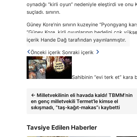
oynadığı “kirli oyun” nedeniyle eleştirdi ve on
suçladı. sınırın.
Güney Kore’nin sınırın kuzeyine “Pyongyang karş
“Güney Kore, kirli oyunlarının bedelini çok yükse
içerik Hande Dağ tarafından yayınlanmıştır.
Önceki içerik
Sonraki içerik
Sahibinin “evi terk et” kara 
← Milletvekilinin eli havada kaldı! TBMM’nin
en genç milletvekili Termet’le kimse el
sıkışmadı, “taş-kağıt-makas”ı kaybetti
Tavsiye Edilen Haberler