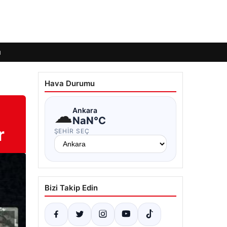
ı
Hava Durumu
☁
Ankara
NaN°C
r
ŞEHIR SEÇ
Bizi Takip Edin