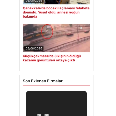
06/08/2026
Çanakkale’de böcek ilaçlaması felakete
dönüştü. Yusuf öldü, annesi yoğun
bakımda
05/08/2026
Küçükçekmece’de 3 kişinin öldüğü
kazanın görüntüleri ortaya çıktı
Son Eklenen Firmalar