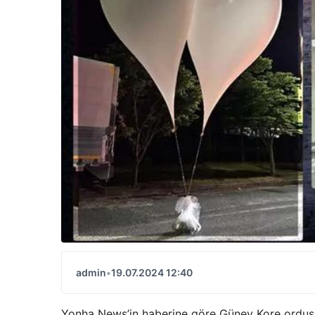
admin
•
19.07.2024 12:40
Yonha News’in haberine göre Güney Kore ordusu,