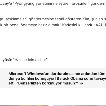
u Kuzey’e “Pyongyang yönetimini eleştiren broşürler” gönder
ıtı açıklamalar” göndermesine tepki gösteren Kim, şunları s
k bir bedel ödemeye hazır olmalı.” İfadesini kullandı. (AA)
büyüsü: “Hazine için aldılar”
Microsoft Windows’un durdurulmasının ardından tüm
dünya bu filmi konuşuyor! Barack Obama şunu tavsiy
etti: “Benzerlikten korkmuyor musun?” →