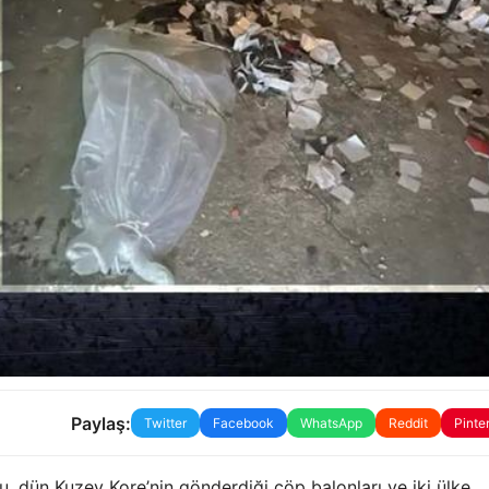
Paylaş:
Twitter
Facebook
WhatsApp
Reddit
Pinte
 dün Kuzey Kore’nin gönderdiği çöp balonları ve iki ülke