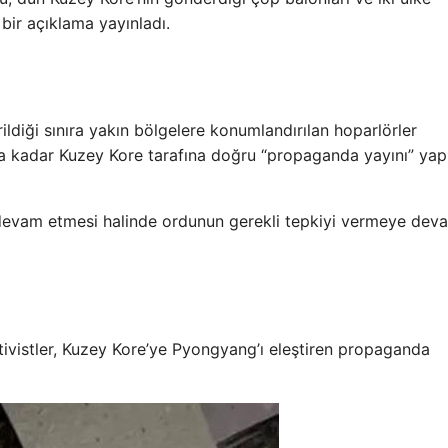
 bir açıklama yayınladı.
diği sınıra yakın bölgelere konumlandırılan hoparlörler
 kadar Kuzey Kore tarafına doğru “propaganda yayını” yapı
 devam etmesi halinde ordunun gerekli tepkiyi vermeye dev
tivistler, Kuzey Kore’ye Pyongyang’ı eleştiren propaganda