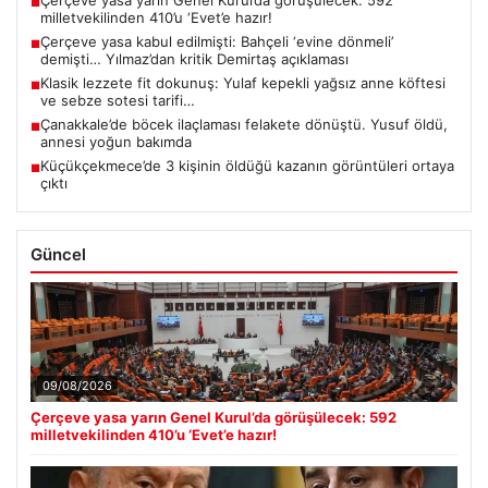
■
milletvekilinden 410’u ‘Evet’e hazır!
Çerçeve yasa kabul edilmişti: Bahçeli ‘evine dönmeli’
■
demişti… Yılmaz’dan kritik Demirtaş açıklaması
Klasik lezzete fit dokunuş: Yulaf kepekli yağsız anne köftesi
■
ve sebze sotesi tarifi…
Çanakkale’de böcek ilaçlaması felakete dönüştü. Yusuf öldü,
■
annesi yoğun bakımda
Küçükçekmece’de 3 kişinin öldüğü kazanın görüntüleri ortaya
■
çıktı
Güncel
09/08/2026
Çerçeve yasa yarın Genel Kurul’da görüşülecek: 592
milletvekilinden 410’u ‘Evet’e hazır!