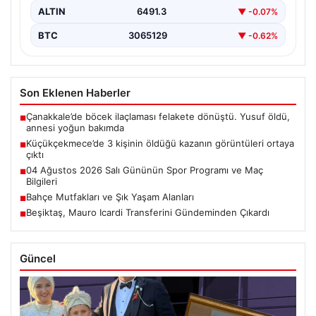
ALTIN
6491.3
▼ -0.07%
BTC
3065129
▼ -0.62%
Son Eklenen Haberler
Çanakkale’de böcek ilaçlaması felakete dönüştü. Yusuf öldü,
■
annesi yoğun bakımda
Küçükçekmece’de 3 kişinin öldüğü kazanın görüntüleri ortaya
■
çıktı
04 Ağustos 2026 Salı Gününün Spor Programı ve Maç
■
Bilgileri
Bahçe Mutfakları ve Şık Yaşam Alanları
■
Beşiktaş, Mauro Icardi Transferini Gündeminden Çıkardı
■
Güncel