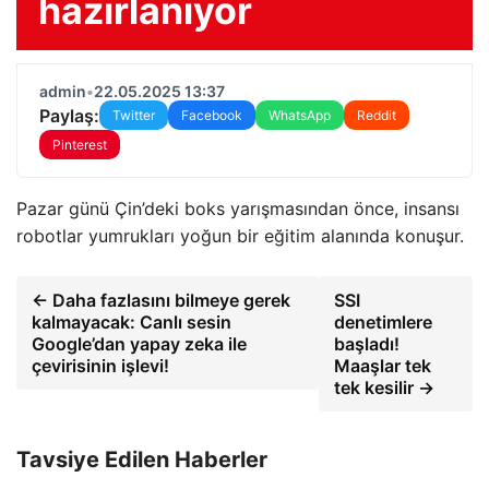
hazırlanıyor
admin
•
22.05.2025 13:37
Paylaş:
Twitter
Facebook
WhatsApp
Reddit
Pinterest
Pazar günü Çin’deki boks yarışmasından önce, insansı
robotlar yumrukları yoğun bir eğitim alanında konuşur.
← Daha fazlasını bilmeye gerek
SSI
kalmayacak: Canlı sesin
denetimlere
Google’dan yapay zeka ile
başladı!
çevirisinin işlevi!
Maaşlar tek
tek kesilir →
Tavsiye Edilen Haberler