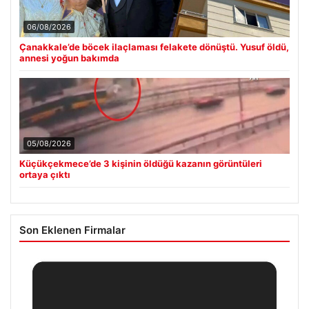
06/08/2026
Çanakkale’de böcek ilaçlaması felakete dönüştü. Yusuf öldü,
annesi yoğun bakımda
05/08/2026
Küçükçekmece’de 3 kişinin öldüğü kazanın görüntüleri
ortaya çıktı
Son Eklenen Firmalar