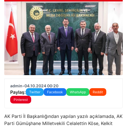
admin
•
04.10.2024 00:20
Paylaş:
Twitter
Facebook
WhatsApp
Reddit
Pinterest
AK Parti İl Başkanlığından yapılan yazılı açıklamada, AK
Parti Gümüşhane Milletvekili Celalettin Köse, Kelkit