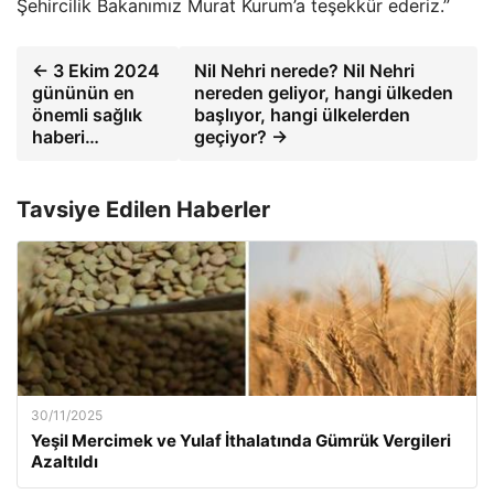
Şehircilik Bakanımız Murat Kurum’a teşekkür ederiz.”
← 3 Ekim 2024
Nil Nehri nerede? Nil Nehri
gününün en
nereden geliyor, hangi ülkeden
önemli sağlık
başlıyor, hangi ülkelerden
haberi…
geçiyor? →
Tavsiye Edilen Haberler
30/11/2025
Yeşil Mercimek ve Yulaf İthalatında Gümrük Vergileri
Azaltıldı