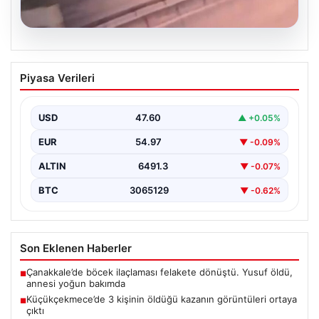
05.08.2026
Küçükçekmece’de 3 kişinin öldüğü
Piyasa Verileri
kazanın görüntüleri ortaya çıktı
{“title”: “Küçükçekmece’de Tragediye: 3 Kişinin
Ölümüne Neden Olan Kaza Güvenlik Kamerası
USD
47.60
▲ +0.05%
Görüntüleriyle Ortaya Çıktı”,…
EUR
54.97
▼ -0.09%
ALTIN
6491.3
▼ -0.07%
BTC
3065129
▼ -0.62%
Son Eklenen Haberler
Çanakkale’de böcek ilaçlaması felakete dönüştü. Yusuf öldü,
■
annesi yoğun bakımda
Küçükçekmece’de 3 kişinin öldüğü kazanın görüntüleri ortaya
■
çıktı