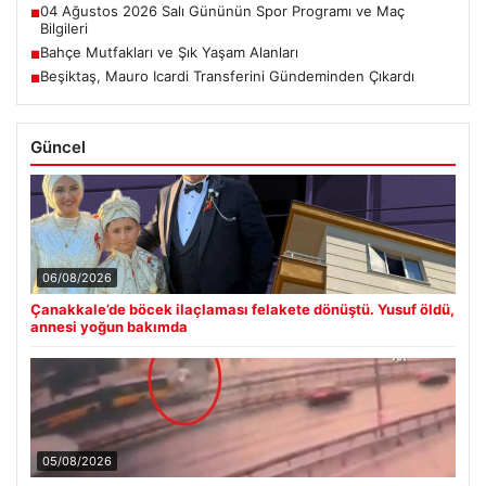
04 Ağustos 2026 Salı Gününün Spor Programı ve Maç
■
Bilgileri
Bahçe Mutfakları ve Şık Yaşam Alanları
■
Beşiktaş, Mauro Icardi Transferini Gündeminden Çıkardı
■
Güncel
06/08/2026
Çanakkale’de böcek ilaçlaması felakete dönüştü. Yusuf öldü,
annesi yoğun bakımda
05/08/2026