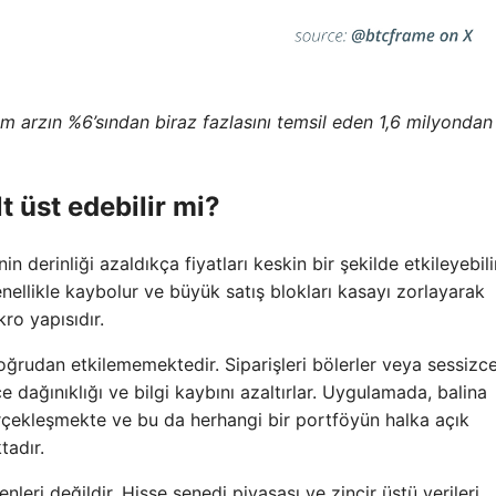
 arzın %6’sından biraz fazlasını temsil eden 1,6 milyondan
t üst edebilir mi?
nin derinliği azaldıkça fiyatları keskin bir şekilde etkileyebili
nellikle kaybolur ve büyük satış blokları kasayı zorlayarak
kro yapısıdır.
oğrudan etkilememektedir. Siparişleri bölerler veya sessizc
e dağınıklığı ve bilgi kaybını azaltırlar. Uygulamada, balina
gerçekleşmekte ve bu da herhangi bir portföyün halka açık
tadır.
eri değildir. Hisse senedi piyasası ve zincir üstü verileri