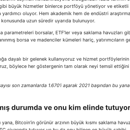
 gibi büyük hizmetler binlerce portföyü yönetiyor ve etiketli
na yardımcı oluyor. Hem akademik hem de endüstri araştırmal
ı konusunda uzun süredir uyarıda bulunuyor.
na parametreleri borsalar, ETF’ler veya saklama havuzları gi
i, tanınmış borsa ve madenciler kümeleri hariç, yatırımcıların 
ığa dayalı bir gelenek kullanıyoruz ve hizmet portföylerinin
oruz, böylece her göstergenin tam olarak neyi temsil ettiğini
 sayısı son zamanlarda 1.670’i aşarak 2021 başından bu yana
ış durumda ve onu kim elinde tutuyo
 yana, Bitcoin’in görünür arzının büyük kısmı saklama havuz
BTC civarında tutuyor ve bu da onu bilinen en büyük sahibi