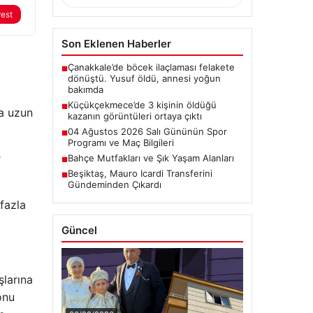
rest
Son Eklenen Haberler
Çanakkale’de böcek ilaçlaması felakete
■
dönüştü. Yusuf öldü, annesi yoğun
bakımda
Küçükçekmece’de 3 kişinin öldüğü
■
ha uzun
kazanın görüntüleri ortaya çıktı
04 Ağustos 2026 Salı Gününün Spor
■
Programı ve Maç Bilgileri
r
Bahçe Mutfakları ve Şık Yaşam Alanları
■
Beşiktaş, Mauro Icardi Transferini
■
Gündeminden Çıkardı
fazla
Güncel
şlarına
onu