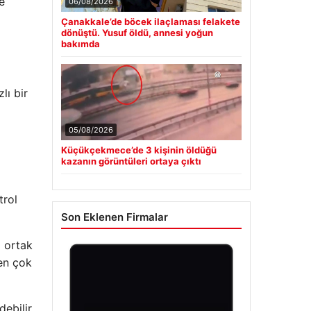
e
06/08/2026
Çanakkale’de böcek ilaçlaması felakete
dönüştü. Yusuf öldü, annesi yoğun
bakımda
lı bir
05/08/2026
Küçükçekmece’de 3 kişinin öldüğü
kazanın görüntüleri ortaya çıktı
trol
Son Eklenen Firmalar
i ortak
den çok
ebilir.