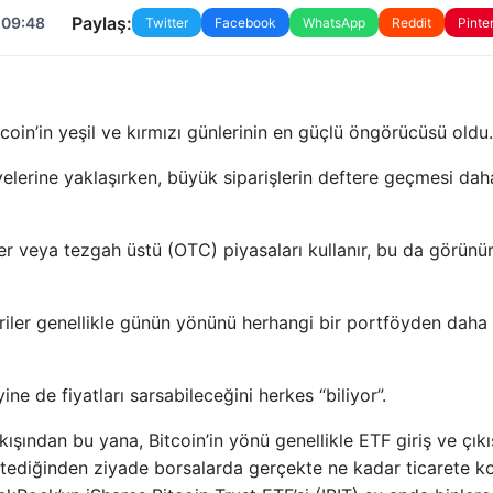
Paylaş:
 09:48
Twitter
Facebook
WhatsApp
Reddit
Pinte
tcoin’in yeşil ve kırmızı günlerinin en güçlü öngörücüsü oldu.
iyelerine yaklaşırken, büyük siparişlerin deftere geçmesi da
ler veya tezgah üstü (OTC) piyasaları kullanır, bu da görünü
iriler genellikle günün yönünü herhangi bir portföyden daha 
yine de fiyatları sarsabileceğini herkes “biliyor”.
kışından bu yana, Bitcoin’in yönü genellikle ETF giriş ve çıkı
istediğinden ziyade borsalarda gerçekte ne kadar ticarete k