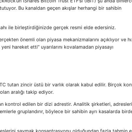
kRock’un iShares Bitcoin Trust ETF’si (IBIT) şu anda binlerc
tutuyor. Bu kanaldan geçen akışlar herhangi bir sahibin
hı ile birleştirdiğinizde gerçek resmi elde edersiniz.
gerçekten önemli olan piyasa mekanizmalarını açıklıyor ve hız
na yeni hareket etti” uyarılarını kovalamadan piyasayı
C tutan zincir üstü bir varlık olarak kabul edilir. Birçok kon
lan aralığı takip ediyor.
n kontrol edilen bir dizi adrestir. Analitik şirketleri, adresler
temlerle gruplandırır, böylece bir sahibin ayrı kasalarda bir
reslerini saymak konsantrasyonu olduğundan fazla tahmin ed