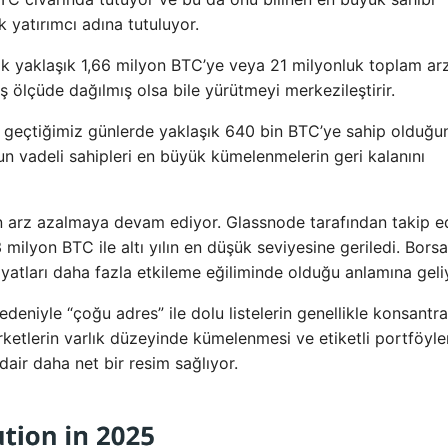
k yatırımcı adına tutuluyor.
rak yaklaşık 1,66 milyon BTC’ye veya 21 milyonluk toplam ar
ş ölçüde dağılmış olsa bile yürütmeyi merkezileştirir.
gy geçtiğimiz günlerde yaklaşık 640 bin BTC’ye sahip olduğu
zun vadeli sahipleri en büyük kümelenmelerin geri kalanını
n arz azalmaya devam ediyor. Glassnode tarafından takip e
milyon BTC ile altı yılın en düşük seviyesine geriledi. Bors
iyatları daha fazla etkileme eğiliminde olduğu anlamına geli
deniyle “çoğu adres” ile dolu listelerin genellikle konsantr
irketlerin varlık düzeyinde kümelenmesi ve etiketli portföyler
dair daha net bir resim sağlıyor.