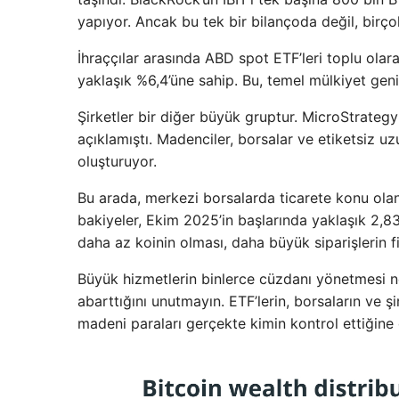
yapıyor. Ancak bu tek bir bilançoda değil, birço
İhraççılar arasında ABD spot ETF’leri toplu ola
yaklaşık %6,4’üne sahip. Bu, temel mülkiyet geni
Şirketler bir diğer büyük gruptur. MicroStrate
açıklamıştı. Madenciler, borsalar ve etiketsiz u
oluşturuyor.
Bu arada, merkezi borsalarda ticarete konu ola
bakiyeler, Ekim 2025’in başlarında yaklaşık 2,83 
daha az koinin olması, daha büyük siparişlerin f
Büyük hizmetlerin binlerce cüzdanı yönetmesi ne
abarttığını unutmayın. ETF’lerin, borsaların ve ş
madeni paraları gerçekte kimin kontrol ettiğine 