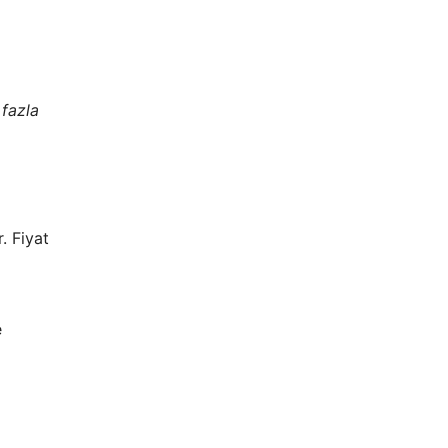
 fazla
r. Fiyat
e