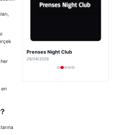
arı,
bi
gerçek
Prenses Night Club
29/04/2026
 her
 en
r?
larına