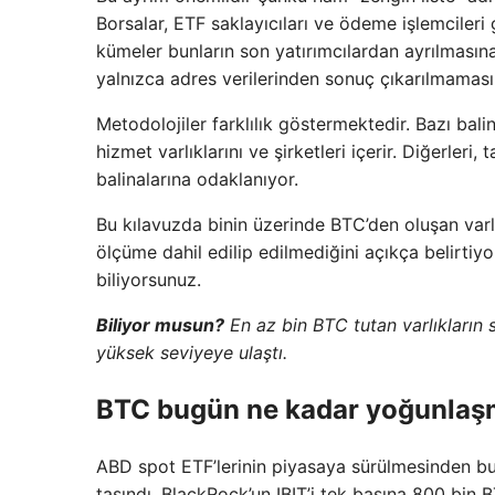
Borsalar, ETF saklayıcıları ve ödeme işlemcileri
kümeler bunların son yatırımcılardan ayrılması
yalnızca adres verilerinden sonuç çıkarılmamas
Metodolojiler farklılık göstermektedir. Bazı bali
hizmet varlıklarını ve şirketleri içerir. Diğerler
balinalarına odaklanıyor.
Bu kılavuzda binin üzerinde BTC’den oluşan varl
ölçüme dahil edilip edilmediğini açıkça belirtiy
biliyorsunuz.
Biliyor musun?
En az bin BTC tutan varlıkların
yüksek seviyeye ulaştı.
BTC bugün ne kadar yoğunlaşm
ABD spot ETF’lerinin piyasaya sürülmesinden bu
taşındı. BlackRock’un IBIT’i tek başına 800 bin 