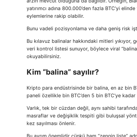
arzın mevcut olduğuna da bağlıdır. Örneğin, Blac
yatırımcı adına 800.000’den fazla BTC’yi elinde 
eylemlerine rakip olabilir.
Bunu vadeli pozisyonlama ve daha geniş risk işta
Bu kılavuz balinalar hakkındaki mitleri yıkıyor, 
veri kontrol listesi sunuyor, böylece viral “bali
okuyabilirsiniz.
Kim “balina” sayılır?
Kripto para endüstrisinde bir balina, en az bin BT
paneli özellikle bin BTC’den 5 bin BTC’ye kadar o
Varlık, tek bir cüzdan değil, aynı sahibi tarafında
masraflar ve değişiklik tespiti gibi buluşsal yön
kez sayılması önlenir.
Bu ayrım önemlidir çünkü ham “zengin liste” ad