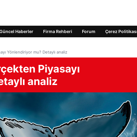
Güncel Haberler
Firma Rehberi
Forum
Çerez Politikas
sayı Yönlendiriyor mu? Detaylı analiz
erçekten Piyasayı
taylı analiz