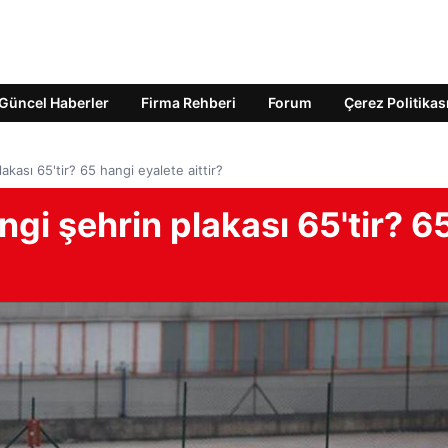
Güncel Haberler
Firma Rehberi
Forum
Çerez Politikas
kası 65'tir? 65 hangi eyalete aittir?
gi şehrin plakası 65'tir? 6