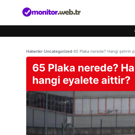
Haberler
›
Uncategorized
›
65 Plaka nerede? Hangi şehrin pla
65 Plaka nerede? Han
hangi eyalete aittir?