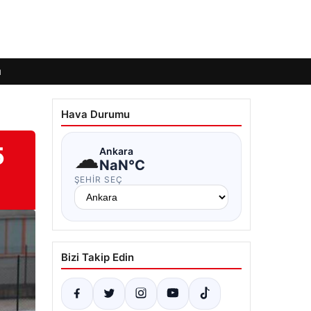
ı
Hava Durumu
5
☁
Ankara
NaN°C
ŞEHIR SEÇ
Bizi Takip Edin