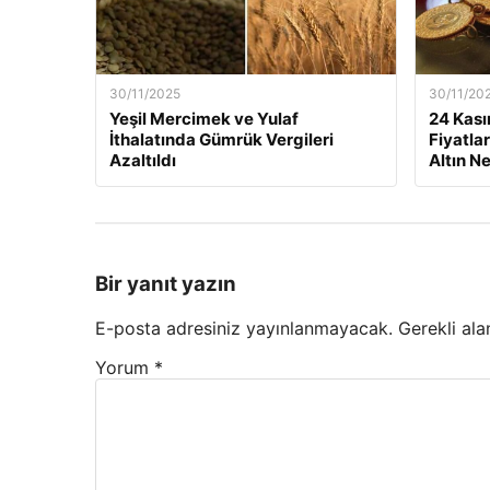
30/11/2025
30/11/20
Yeşil Mercimek ve Yulaf
24 Kası
İthalatında Gümrük Vergileri
Fiyatla
Azaltıldı
Altın N
Bir yanıt yazın
E-posta adresiniz yayınlanmayacak.
Gerekli ala
Yorum
*