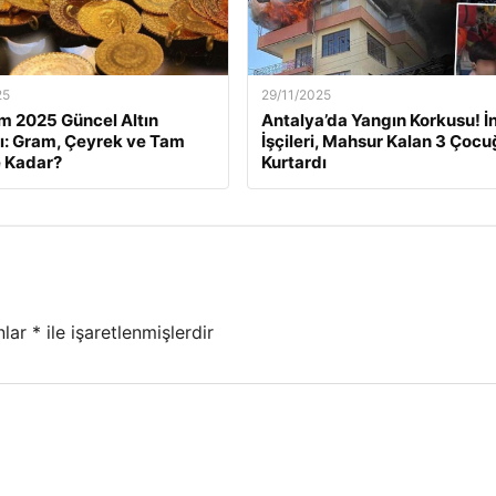
25
29/11/2025
m 2025 Güncel Altın
Antalya’da Yangın Korkusu! İ
rı: Gram, Çeyrek ve Tam
İşçileri, Mahsur Kalan 3 Çoc
e Kadar?
Kurtardı
nlar
*
ile işaretlenmişlerdir