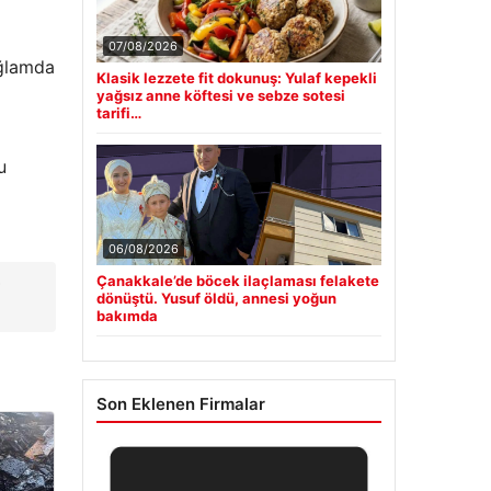
07/08/2026
ağlamda
Klasik lezzete fit dokunuş: Yulaf kepekli
yağsız anne köftesi ve sebze sotesi
tarifi…
u
06/08/2026
Çanakkale’de böcek ilaçlaması felakete
r
dönüştü. Yusuf öldü, annesi yoğun
bakımda
Son Eklenen Firmalar