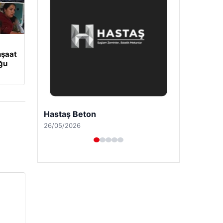
nşaat
uğu
Prenses Night Club
29/04/2026