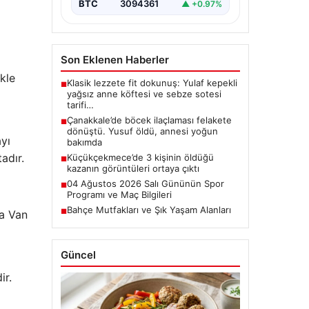
BTC
3094361
▲ +0.97%
Son Eklenen Haberler
kle
Klasik lezzete fit dokunuş: Yulaf kepekli
■
yağsız anne köftesi ve sebze sotesi
tarifi…
Çanakkale’de böcek ilaçlaması felakete
■
dönüştü. Yusuf öldü, annesi yoğun
ayı
bakımda
adır.
Küçükçekmece’de 3 kişinin öldüğü
■
kazanın görüntüleri ortaya çıktı
04 Ağustos 2026 Salı Gününün Spor
■
Programı ve Maç Bilgileri
Bahçe Mutfakları ve Şık Yaşam Alanları
■
da Van
Güncel
ir.