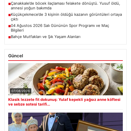
Çanakkale’de böcek ilaçlaması felakete dönüştü. Yusuf öldü,
■
annesi yoğun bakımda
Küçükçekmece’de 3 kişinin öldüğü kazanın görüntüleri ortaya
■
çıktı
04 Ağustos 2026 Salı Gününün Spor Programı ve Maç
■
Bilgileri
Bahçe Mutfakları ve Şık Yaşam Alanları
■
Güncel
07/08/2026
Klasik lezzete fit dokunuş: Yulaf kepekli yağsız anne köftesi
ve sebze sotesi tarifi…