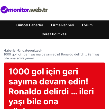
Güncel Haberler
Firma Rehberi
Forum
Çerez Politikası
Haberler
›
Uncategorized
›
1000 gol için geri sayıma devam edin! Ronaldo delirdi … ileri yaşı
bile ona söyleyemez
1000 gol için geri
sayıma devam edin!
Ronaldo delirdi … ileri
yaşı bile ona