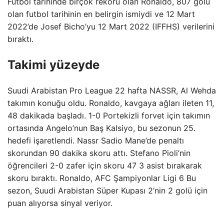
Futbol tarihinde birçok rekoru olan Ronaldo, 807 golü
olan futbol tarihinin en belirgin ismiydi ve 12 Mart
2022’de Josef Bicho’yu 12 Mart 2022 (IFFHS) verilerini
bıraktı.
Takimi yüzeyde
Suudi Arabistan Pro League 22 hafta NASSR, Al Wehda
takımın konuğu oldu. Ronaldo, kavgaya ağları ileten 11,
48 dakikada başladı. 1-0 Portekizli forvet için takımın
ortasında Angelo’nun Baş Kalsiyo, bu sezonun 25.
hedefi işaretlendi. Nassr Sadio Mane’de penaltı
skorundan 90 dakika skoru attı. Stefano Pioli’nin
öğrencileri 2-0 zafer için skoru 47 3 asist bırakarak
skoru bıraktı. Ronaldo, AFC Şampiyonlar Ligi 6 Bu
sezon, Suudi Arabistan Süper Kupası 2’nin 2 golü için
puan alıyorsa sinyal veriyor.