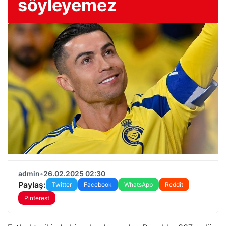
söyleyemez
admin
•
26.02.2025 02:30
Paylaş:
Twitter
Facebook
WhatsApp
Reddit
Pinterest