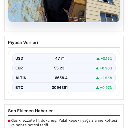
06.08.2026
Çanakkale’de böcek ilaçlaması felakete
Piyasa Verileri
dönüştü. Yusuf öldü, annesi yoğun
bakımda
USD
47.71
▲ +0.15%
{“title”: “Çanakkale’de Böcek İlaçlaması Felakete
Dönüştü: Bir Can Kaybı ve Bir Yaralanma”,”content”: “
EUR
55.23
▲ +0.30%
Çanakkale’nin…
ALTIN
6658.4
▲ +2.55%
BTC
3094361
▲ +0.97%
Son Eklenen Haberler
Klasik lezzete fit dokunuş: Yulaf kepekli yağsız anne köftesi
■
ve sebze sotesi tarifi…