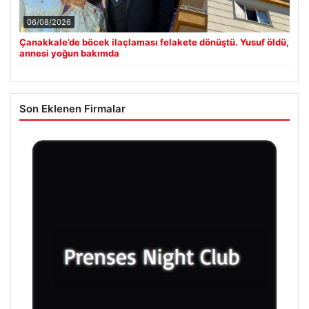
06/08/2026
Çanakkale’de böcek ilaçlaması felakete dönüştü. Yusuf öldü,
annesi yoğun bakımda
Son Eklenen Firmalar