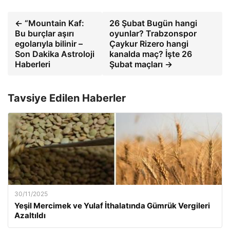
← “Mountain Kaf:
26 Şubat Bugün hangi
Bu burçlar aşırı
oyunlar? Trabzonspor
egolarıyla bilinir –
Çaykur Rizero hangi
Son Dakika Astroloji
kanalda maç? İşte 26
Haberleri
Şubat maçları →
Tavsiye Edilen Haberler
30/11/2025
Yeşil Mercimek ve Yulaf İthalatında Gümrük Vergileri
Azaltıldı