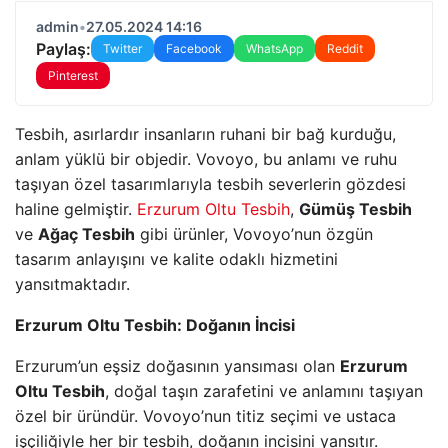
admin
•
27.05.2024 14:16
Paylaş:
Twitter
Facebook
WhatsApp
Reddit
Pinterest
Tesbih, asırlardır insanların ruhani bir bağ kurduğu,
anlam yüklü bir objedir. Vovoyo, bu anlamı ve ruhu
taşıyan özel tasarımlarıyla tesbih severlerin gözdesi
haline gelmiştir.
Erzurum Oltu Tesbih
,
Gümüş Tesbih
ve
Ağaç Tesbih
gibi ürünler, Vovoyo’nun özgün
tasarım anlayışını ve kalite odaklı hizmetini
yansıtmaktadır.
Erzurum Oltu Tesbih: Doğanın İncisi
Erzurum’un eşsiz doğasının yansıması olan
Erzurum
Oltu Tesbih
, doğal taşın zarafetini ve anlamını taşıyan
özel bir üründür. Vovoyo’nun titiz seçimi ve ustaca
işçiliğiyle her bir tesbih, doğanın incisini yansıtır.