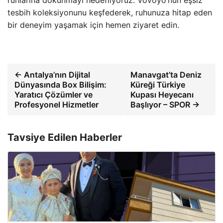
ruhlarına dokunmayı hedefliyoruz. Vovoyo’nun eşsiz
tesbih koleksiyonunu keşfederek, ruhunuza hitap eden
bir deneyim yaşamak için hemen ziyaret edin.
← Antalya’nın Dijital
Manavgat’ta Deniz
Dünyasında Box Bilişim:
Küreği Türkiye
Yaratıcı Çözümler ve
Kupası Heyecanı
Profesyonel Hizmetler
Başlıyor – SPOR →
Tavsiye Edilen Haberler