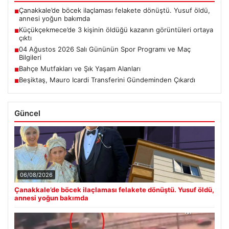
Çanakkale’de böcek ilaçlaması felakete dönüştü. Yusuf öldü,
■
annesi yoğun bakımda
Küçükçekmece’de 3 kişinin öldüğü kazanın görüntüleri ortaya
■
çıktı
04 Ağustos 2026 Salı Gününün Spor Programı ve Maç
■
Bilgileri
Bahçe Mutfakları ve Şık Yaşam Alanları
■
Beşiktaş, Mauro Icardi Transferini Gündeminden Çıkardı
■
Güncel
06/08/2026
Çanakkale’de böcek ilaçlaması felakete dönüştü. Yusuf öldü,
annesi yoğun bakımda