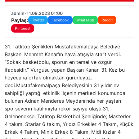
admin
•
11.09.2023 01:00
Paylaş:
Twitter
Facebook
WhatsApp
Reddit
Pinterest
31. Tatlıtop Şenlikleri Mustafakemalpaşa Belediye
Başkanı Mehmet Kanar’ın hava atışıyla start verdi.
‘’Sokak basketbolu, sporun en temel ve özgür
ifadesidir.’’ Vurgusu yapan Başkan Kanar, 31. Kez bu
heyecana ortak olmaktan gururluyuz.
dedi.Mustafakemalpaşa Belediyesinin 31 yıldır ev
sahipliği yaptığı etkinlik ilçenin merkezi konumunda
bulunan Adnan Menderes Meydanı’nda her yaştan
sporseverin katılımıyla rekor sayıya ulaştı.31.
Geleneneksel Tatlıtop Basketbol Şenliğinde; Masterler
4 takım, Starlar 6 takım, Yıldız Erkekler 4 Takım, Küçük
Erkek 4 Takım, Minik Erkek 8 Takım, Midi Kızlar 4