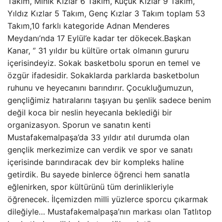
Takım, Minik Kızlar 6 Takım, Küçük Kızlar 9 Takım,
Yıldız Kızlar 5 Takım, Genç Kızlar 3 Takım toplam 53
Takım,10 farklı kategoride Adnan Menderes
Meydanı’nda 17 Eylül’e kadar ter dökecek.Başkan
Kanar, ‘’ 31 yıldır bu kültüre ortak olmanın gururu
içerisindeyiz. Sokak basketbolu sporun en temel ve
özgür ifadesidir. Sokaklarda parklarda basketbolun
ruhunu ve heyecanını barındırır. Çocukluğumuzun,
gençliğimiz hatıralarını taşıyan bu şenlik sadece benim
değil koca bir neslin heyecanla beklediği bir
organizasyon. Sporun ve sanatın kenti
Mustafakemalpaşa’da 33 yıldır atıl durumda olan
gençlik merkezimize can verdik ve spor ve sanatı
içerisinde barındıracak dev bir kompleks haline
getirdik. Bu sayede binlerce öğrenci hem sanatla
eğlenirken, spor kültürünü tüm derinlikleriyle
öğrenecek. İlçemizden milli yüzlerce sporcu çıkarmak
dileğiyle… Mustafakemalpaşa’nın markası olan Tatlıtop