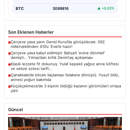
BTC
3099816
▲ +0.02%
Son Eklenen Haberler
Çerçeve yasa yarın Genel Kurul’da görüşülecek: 592
■
milletvekilinden 410’u ‘Evet’e hazır!
Çerçeve yasa kabul edilmişti: Bahçeli ‘evine dönmeli’
■
demişti… Yılmaz’dan kritik Demirtaş açıklaması
Klasik lezzete fit dokunuş: Yulaf kepekli yağsız anne köftesi
■
ve sebze sotesi tarifi…
Çanakkale’de böcek ilaçlaması felakete dönüştü. Yusuf öldü,
■
annesi yoğun bakımda
Küçükçekmece’de 3 kişinin öldüğü kazanın görüntüleri ortaya
■
çıktı
Güncel