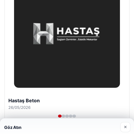
Prenses Night Club
29/04/2026
×
Göz Atın
Web sitemizi nasıl kullandığınızı daha iyi anlayabilmek,