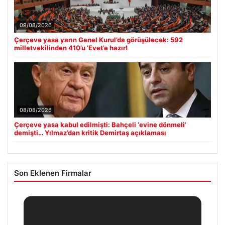
09/08/2026
Çerçeve yasa yarın Genel Kurul’da görüşülecek: 592
milletvekilinden 410’u ‘Evet’e hazır!
08/08/2026
Çerçeve yasa kabul edilmişti: Bahçeli ‘evine dönmeli’
demişti… Yılmaz’dan kritik Demirtaş açıklaması
Son Eklenen Firmalar