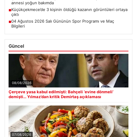
annesi yoğun bakımda
Küçükçekmece’de 3 kişinin öldüğü kazanın görüntüleri ortaya
■
çıktı
04 Ağustos 2026 Salı Gününün Spor Programı ve Maç
■
Bilgileri
Güncel
08/08/2026
Çerçeve yasa kabul edilmişti: Bahçeli ‘evine dönmeli’
demişti… Yılmaz’dan kritik Demirtaş açıklaması
07/08/2026