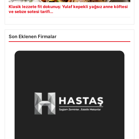
Klasik lezzete fit dokunuş: Yulaf kepekli yağsız anne köftesi
ve sebze sotesi tarifi…
Son Eklenen Firmalar