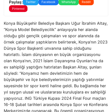
Paylaş:
Twitter
Facebook
WhatsApp
Reddit
Pinterest
Konya Büyükşehir Belediye Başkanı Uğur İbrahim Altay,
“Konya Model Belediyecilik” anlayışıyla her alanda
olduğu gibi gençlik çalışmaları ve spor alanında da
örnek çalışmalar yaptıklarını belirterek, Konya’nın 2023
Dünya Spor Başkenti unvanına sahip olduğunu
hatırlattı. İslam dünyasının en büyük organizasyonu
olan Konya’nın, 2021 İslam Dayanışma Oyunları’na da
ev sahipliği yaptığını hatırlatan Başkan Altay, şunları
söyledi: “Konyamız hem devletimizin hem de
büyükşehir ve ilçe belediyelerimizin yaptığı yatırımlar
sayesinde bir spor kenti haline geldi. Bu bağlamda her
yıl saygın ulusal ve uluslararası kuruluşlara ev sahipliği
yapıyoruz. ING Türkiye Kupası 2024 Final Four maçları
16-18 Şubat tarihleri ​​arasında Konya Spor ve Konferans
Merkezimizde oynanacak. Bu önemli organizasyonun