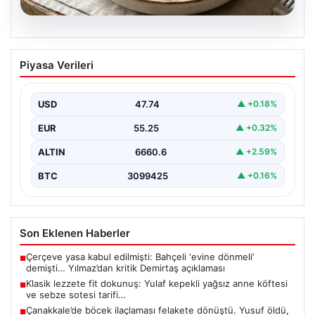
07.08.2026
Klasik lezzete fit dokunuş: Yulaf kepekli
Piyasa Verileri
yağsız anne köftesi ve sebze sotesi
tarifi…
USD
47.74
▲ +0.18%
{“title”: “Klasik Lezzete Fit Dokunuş: Yulaf Kepekli
Yağsız Anne Köftesi ve Sebze Sotesi Tarifi”,…
EUR
55.25
▲ +0.32%
ALTIN
6660.6
▲ +2.59%
BTC
3099425
▲ +0.16%
Son Eklenen Haberler
Çerçeve yasa kabul edilmişti: Bahçeli ‘evine dönmeli’
■
demişti… Yılmaz’dan kritik Demirtaş açıklaması
Klasik lezzete fit dokunuş: Yulaf kepekli yağsız anne köftesi
■
ve sebze sotesi tarifi…
Çanakkale’de böcek ilaçlaması felakete dönüştü. Yusuf öldü,
■