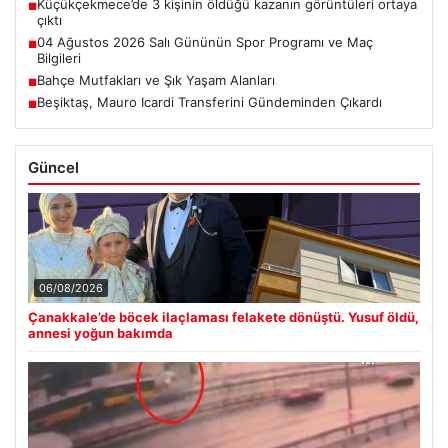
Küçükçekmece’de 3 kişinin öldüğü kazanın görüntüleri ortaya
■
çıktı
04 Ağustos 2026 Salı Gününün Spor Programı ve Maç
■
Bilgileri
Bahçe Mutfakları ve Şık Yaşam Alanları
■
Beşiktaş, Mauro Icardi Transferini Gündeminden Çıkardı
■
Güncel
06/08/2026
Çanakkale’de böcek ilaçlaması felakete dönüştü. Yusuf öldü,
annesi yoğun bakımda