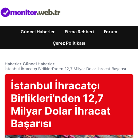
Güncel Haberler
Firma Rehberi
Forum
Çerez Politikası
Haberler
›
Güncel Haberler
›
İstanbul İhracatçı Birlikleri’nden 12,7 Milyar Dolar İhracat Başarısı
İstanbul İhracatçı
Birlikleri’nden 12,7
Milyar Dolar İhracat
Başarısı