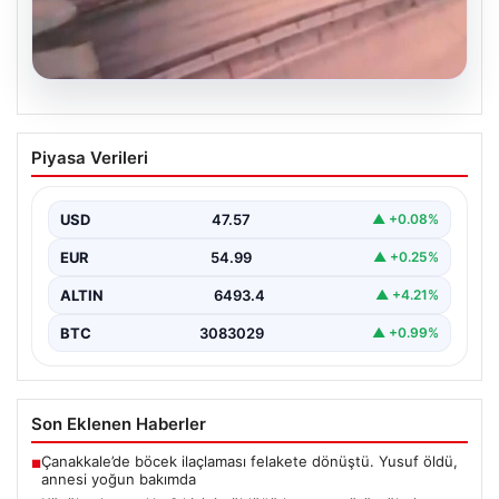
05.08.2026
Küçükçekmece’de 3 kişinin öldüğü
Piyasa Verileri
kazanın görüntüleri ortaya çıktı
{“title”: “Küçükçekmece’de Tragediye: 3 Kişinin
Ölümüne Neden Olan Kaza Güvenlik Kamerası
USD
47.57
▲ +0.08%
Görüntüleriyle Ortaya Çıktı”,…
EUR
54.99
▲ +0.25%
ALTIN
6493.4
▲ +4.21%
BTC
3083029
▲ +0.99%
Son Eklenen Haberler
Çanakkale’de böcek ilaçlaması felakete dönüştü. Yusuf öldü,
■
annesi yoğun bakımda