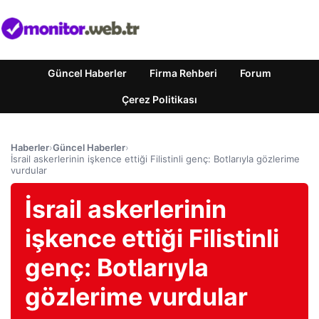
Güncel Haberler
Firma Rehberi
Forum
Çerez Politikası
Haberler
›
Güncel Haberler
›
İsrail askerlerinin işkence ettiği Filistinli genç: Botlarıyla gözlerime
vurdular
İsrail askerlerinin
işkence ettiği Filistinli
genç: Botlarıyla
gözlerime vurdular