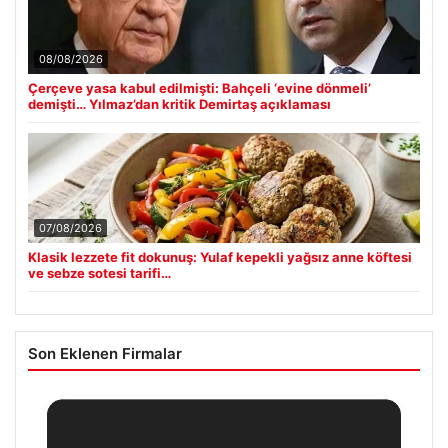
08/08/2026
Çerçeve yasa kabul edilmişti: Bahçeli ‘evine dönmeli’
demişti… Yılmaz’dan kritik Demirtaş açıklaması
07/08/2026
Klasik lezzete fit dokunuş: Yulaf kepekli yağsız anne köftesi
ve sebze sotesi tarifi…
Son Eklenen Firmalar