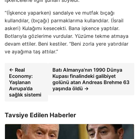
işkencelerle ilgili şunları söyledi:
“(İşkence yaparken) sandalye ve mutfak bıçağı
kullandılar, (bıçağı) parmaklarıma kullandılar. (İsrail
askeri) Kulağımı kesecekti. Bana işkence yaptılar.
Botlarıyla gözlerime vurdular. Yüzüme tekme atmaya
devam ettiler. Beni kestiler. “Beni zorla yere yatırdılar
ve ayağıma taş attılar.”
← Real
Batı Almanya’nın 1990 Dünya
Economy:
Kupası finalindeki galibiyet
Yaşlanan
golünü atan Andreas Brehme 63
Avrupa’da
yaşında öldü →
sağlık sistemi
Tavsiye Edilen Haberler