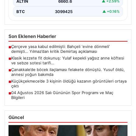
ALTIN
6660.6
▲ +2.59%
BTC
3099425
▲ +0.16%
Son Eklenen Haberler
Çerçeve yasa kabul edilmişti: Bahçeli ‘evine dönmeli’
■
demişti… Yılmaz’dan kritik Demirtaş açıklaması
Klasik lezzete fit dokunuş: Yulaf kepekli yağsız anne köftesi
■
ve sebze sotesi tarifi…
Çanakkale’de böcek ilaçlaması felakete dönüştü. Yusuf öldü,
■
annesi yoğun bakımda
Küçükçekmece’de 3 kişinin öldüğü kazanın görüntüleri ortaya
■
çıktı
04 Ağustos 2026 Salı Gününün Spor Programı ve Maç
■
Bilgileri
Güncel