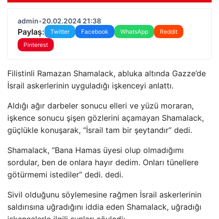
admin
•
20.02.2024 21:38
Paylaş:
Twitter
Facebook
WhatsApp
Reddit
Pinterest
Filistinli Ramazan Shamalack, abluka altında Gazze’de
İsrail askerlerinin uyguladığı işkenceyi anlattı.
Aldığı ağır darbeler sonucu elleri ve yüzü moraran,
işkence sonucu şişen gözlerini açamayan Shamalack,
güçlükle konuşarak, “İsrail tam bir şeytandır” dedi.
Shamalack, “Bana Hamas üyesi olup olmadığımı
sordular, ben de onlara hayır dedim. Onları tünellere
götürmemi istediler” dedi. dedi.
Sivil olduğunu söylemesine rağmen İsrail askerlerinin
saldırısına uğradığını iddia eden Shamalack, uğradığı