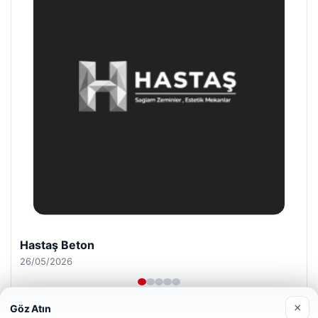
Prenses Night Club
29/04/2026
×
Göz Atın