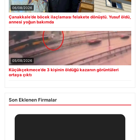
06/08/2026
Çanakkale’de böcek ilaçlaması felakete dönüştü. Yusuf öldü,
annesi yoğun bakımda
05/08/2026
Küçükçekmece’de 3 kişinin öldüğü kazanın görüntüleri
ortaya çıktı
Son Eklenen Firmalar