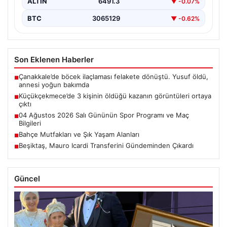
ALTIN
6491.3
▼ -0.07%
BTC
3065129
▼ -0.62%
Son Eklenen Haberler
Çanakkale’de böcek ilaçlaması felakete dönüştü. Yusuf öldü,
■
annesi yoğun bakımda
Küçükçekmece’de 3 kişinin öldüğü kazanın görüntüleri ortaya
■
çıktı
04 Ağustos 2026 Salı Gününün Spor Programı ve Maç
■
Bilgileri
Bahçe Mutfakları ve Şık Yaşam Alanları
■
Beşiktaş, Mauro Icardi Transferini Gündeminden Çıkardı
■
Güncel