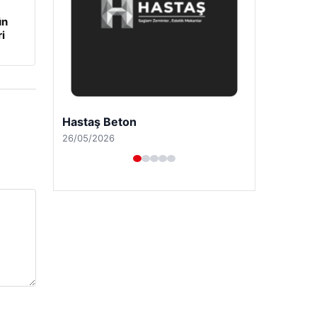
ün
i
Prenses Night Club
29/04/2026