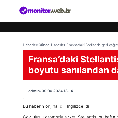
Haberler
›
Güncel Haberler
›
Fransa’daki Stellantis geri çağ
Fransa’daki Stellant
boyutu sanılandan 
admin
•
09.06.2024 18:14
Bu haberin orijinal dili İngilizce idi.
Çok uluslu otomotiv şirketi Stellantis, bu hafta