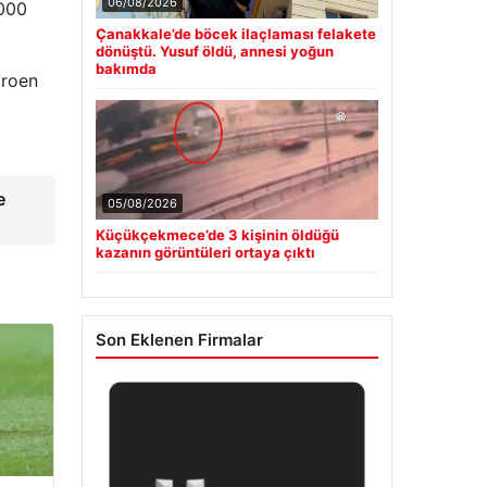
06/08/2026
.000
Çanakkale’de böcek ilaçlaması felakete
dönüştü. Yusuf öldü, annesi yoğun
bakımda
troen
e
05/08/2026
Küçükçekmece’de 3 kişinin öldüğü
kazanın görüntüleri ortaya çıktı
Son Eklenen Firmalar