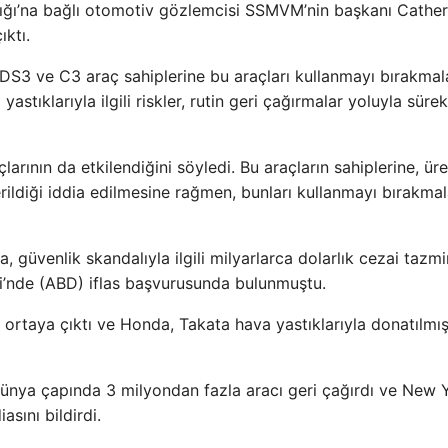
lığı’na bağlı otomotiv gözlemcisi SSMVM’nin başkanı Cather
ıktı.
 DS3 ve C3 araç sahiplerine bu araçları kullanmayı bırakmal
astıklarıyla ilgili riskler, rutin geri çağırmalar yoluyla sürek
ının da etkilendiğini söyledi. Bu araçların sahiplerine, üre
rildiği iddia edilmesine rağmen, bunları kullanmayı bırakmal
, güvenlik skandalıyla ilgili milyarlarca dolarlık cezai tazmi
ri’nde (ABD) iflas başvurusunda bulunmuştu.
de ortaya çıktı ve Honda, Takata hava yastıklarıyla donatılmı
ünya çapında 3 milyondan fazla aracı geri çağırdı ve New 
asını bildirdi.