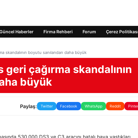
Güncel Haberler
Firma Rehberi
Forum
Çerez Politikas
ırma skandalının boyutu sanılandan daha büyük
is geri çağırma skandalının
daha büyük
Paylaş:
Twitter
Facebook
WhatsApp
Reddit
Pinte
 başında 530.000 DS3 ve C3 aracını hatalı hava yastıkları