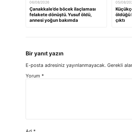
06/08/2026
05/08/20
Çanakkale’de böcek ilaçlaması
Küçükçe
felakete dönüştü. Yusuf öldü,
öldüğü 
annesi yoğun bakımda
çıktı
Bir yanıt yazın
E-posta adresiniz yayınlanmayacak.
Gerekli ala
Yorum
*
Ad
*