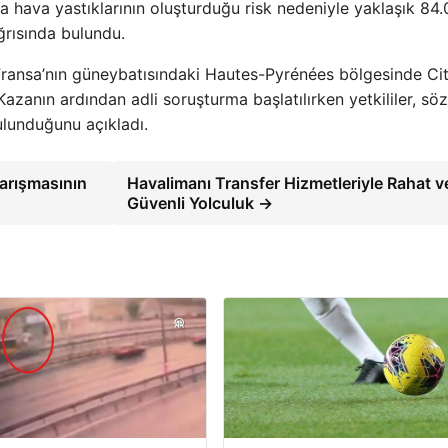
a hava yastıklarının oluşturduğu risk nedeniyle yaklaşık 84
ğrısında bulundu.
Fransa’nın güneybatısındaki Hautes-Pyrénées bölgesinde Ci
azanın ardından adli soruşturma başlatılırken yetkililer, söz
ulunduğunu açıkladı.
yarışmasının
Havalimanı Transfer Hizmetleriyle Rahat v
Güvenli Yolculuk →