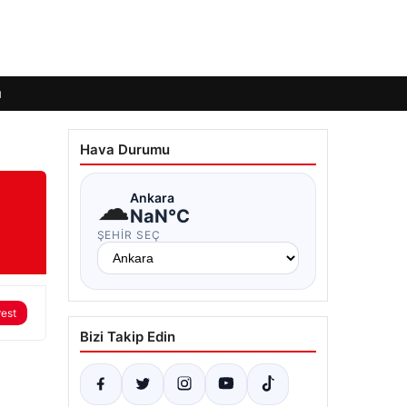
ı
Hava Durumu
☁
Ankara
NaN°C
ŞEHIR SEÇ
rest
Bizi Takip Edin