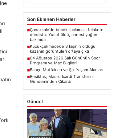
ine
Son Eklenen Haberler
arı
Çanakkale’de böcek ilaçlaması felakete
li
■
dönüştü. Yusuf öldü, annesi yoğun
bakımda
Küçükçekmece’de 3 kişinin öldüğü
■
tici
kazanın görüntüleri ortaya çıktı
04 Ağustos 2026 Salı Gününün Spor
arı
■
Programı ve Maç Bilgileri
Bahçe Mutfakları ve Şık Yaşam Alanları
■
Beşiktaş, Mauro Icardi Transferini
■
natın
Gündeminden Çıkardı
ş
Güncel
York