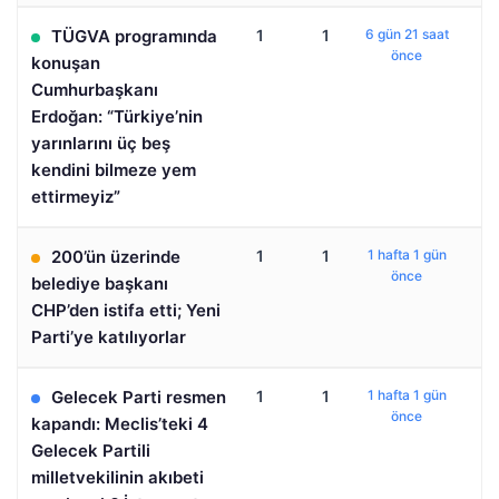
TÜGVA programında
1
1
6 gün 21 saat
önce
konuşan
Cumhurbaşkanı
Erdoğan: “Türkiye’nin
yarınlarını üç beş
kendini bilmeze yem
ettirmeyiz”
200’ün üzerinde
1
1
1 hafta 1 gün
önce
belediye başkanı
CHP’den istifa etti; Yeni
Parti’ye katılıyorlar
Gelecek Parti resmen
1
1
1 hafta 1 gün
önce
kapandı: Meclis’teki 4
Gelecek Partili
milletvekilinin akıbeti