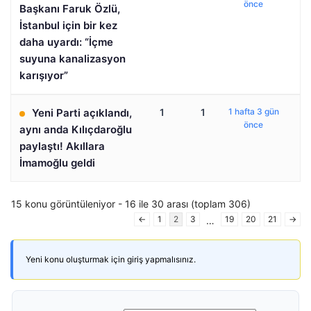
önce
Başkanı Faruk Özlü,
İstanbul için bir kez
daha uyardı: “İçme
suyuna kanalizasyon
karışıyor”
Yeni Parti açıklandı,
1
1
1 hafta 3 gün
önce
aynı anda Kılıçdaroğlu
paylaştı! Akıllara
İmamoğlu geldi
15 konu görüntüleniyor - 16 ile 30 arası (toplam 306)
←
1
2
3
19
20
21
→
…
Yeni konu oluşturmak için giriş yapmalısınız.