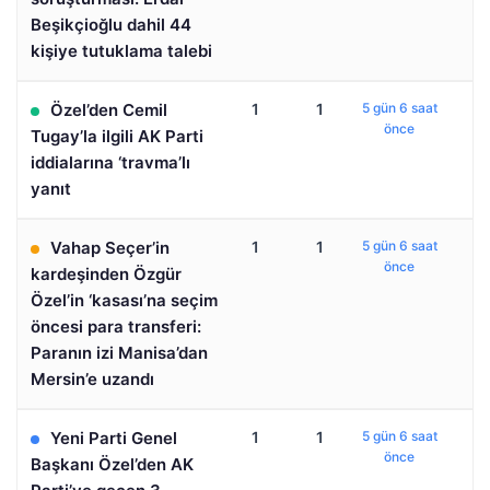
Beşikçioğlu dahil 44
kişiye tutuklama talebi
Özel’den Cemil
1
1
5 gün 6 saat
önce
Tugay’la ilgili AK Parti
iddialarına ‘travma’lı
yanıt
Vahap Seçer’in
1
1
5 gün 6 saat
önce
kardeşinden Özgür
Özel’in ‘kasası’na seçim
öncesi para transferi:
Paranın izi Manisa’dan
Mersin’e uzandı
Yeni Parti Genel
1
1
5 gün 6 saat
önce
Başkanı Özel’den AK