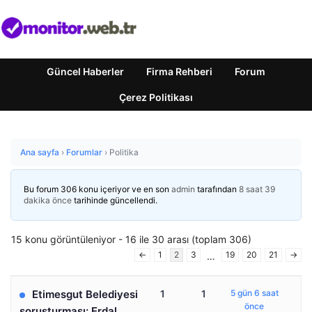
Güncel Haberler
Firma Rehberi
Forum
Çerez Politikası
Ana sayfa
›
Forumlar
›
Politika
Bu forum 306 konu içeriyor ve en son
admin
tarafından
8 saat 39
dakika önce
tarihinde güncellendi.
15 konu görüntüleniyor - 16 ile 30 arası (toplam 306)
←
1
2
3
19
20
21
→
…
Etimesgut Belediyesi
1
1
5 gün 6 saat
önce
soruşturması: Erdal