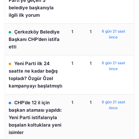
Parti’ye geçen 3
belediye başkanıyla
ilgili ilk yorum
Çerkezköy Belediye
1
1
6 gün 21 saat
önce
Başkanı CHP’den istifa
etti
Yeni Parti ilk 24
1
1
6 gün 21 saat
önce
saatte ne kadar bağış
topladı? Özgür Özel
kampanyayı başlatmıştı
CHP’de 12 il için
1
1
6 gün 21 saat
önce
başkan ataması yapıldı:
Yeni Parti istifalarıyla
boşalan koltuklara yeni
isimler