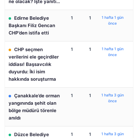
ne olacak? İşte yanıtı…
Edirne Belediye
1
1
1 hafta 1 gün
önce
Başkanı Filiz Gencan
CHP’den istifa etti
CHP seçmen
1
1
1 hafta 1 gün
önce
verilerini ele geçirdiler
iddiası! Başsavcılık
duyurdu: İki isim
hakkında soruşturma
Çanakkale’de orman
1
1
1 hafta 3 gün
önce
yangınında şehit olan
bölge müdürü törenle
anıldı
Düzce Belediye
1
1
1 hafta 3 gün