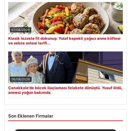
07/08/2026
Klasik lezzete fit dokunuş: Yulaf kepekli yağsız anne köftesi
ve sebze sotesi tarifi…
06/08/2026
Çanakkale’de böcek ilaçlaması felakete dönüştü. Yusuf öldü,
annesi yoğun bakımda
Son Eklenen Firmalar