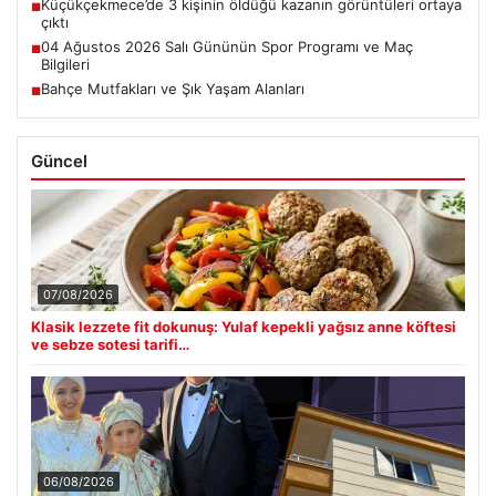
Küçükçekmece’de 3 kişinin öldüğü kazanın görüntüleri ortaya
■
çıktı
04 Ağustos 2026 Salı Gününün Spor Programı ve Maç
■
Bilgileri
Bahçe Mutfakları ve Şık Yaşam Alanları
■
Güncel
07/08/2026
Klasik lezzete fit dokunuş: Yulaf kepekli yağsız anne köftesi
ve sebze sotesi tarifi…
06/08/2026