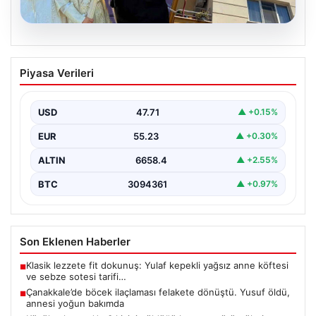
06.08.2026
Çanakkale’de böcek ilaçlaması felakete
Piyasa Verileri
dönüştü. Yusuf öldü, annesi yoğun
bakımda
USD
47.71
▲ +0.15%
{“title”: “Çanakkale’de Böcek İlaçlaması Felakete
Dönüştü: Bir Can Kaybı ve Bir Yaralanma”,”content”: “
EUR
55.23
▲ +0.30%
Çanakkale’nin…
ALTIN
6658.4
▲ +2.55%
BTC
3094361
▲ +0.97%
Son Eklenen Haberler
Klasik lezzete fit dokunuş: Yulaf kepekli yağsız anne köftesi
■
ve sebze sotesi tarifi…
Çanakkale’de böcek ilaçlaması felakete dönüştü. Yusuf öldü,
■
annesi yoğun bakımda