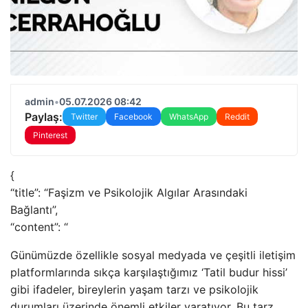
admin
•
05.07.2026 08:42
Paylaş:
Twitter
Facebook
WhatsApp
Reddit
Pinterest
{
“title”: “Faşizm ve Psikolojik Algılar Arasındaki
Bağlantı”,
“content”: “
Günümüzde özellikle sosyal medyada ve çeşitli iletişim
platformlarında sıkça karşılaştığımız ‘Tatil budur hissi’
gibi ifadeler, bireylerin yaşam tarzı ve psikolojik
durumları üzerinde önemli etkiler yaratıyor. Bu tarz