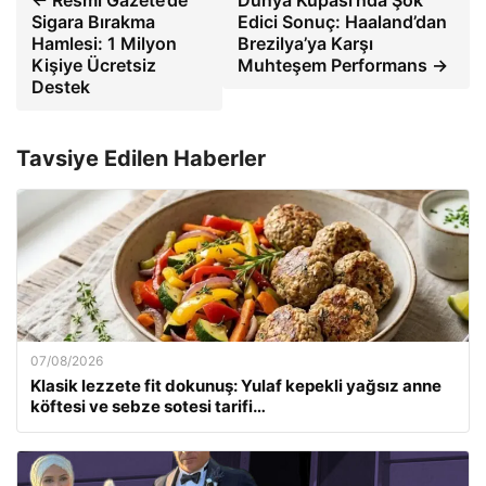
← Resmi Gazete’de
Dünya Kupası’nda Şok
Sigara Bırakma
Edici Sonuç: Haaland’dan
Hamlesi: 1 Milyon
Brezilya’ya Karşı
Kişiye Ücretsiz
Muhteşem Performans →
Destek
Tavsiye Edilen Haberler
07/08/2026
Klasik lezzete fit dokunuş: Yulaf kepekli yağsız anne
köftesi ve sebze sotesi tarifi…