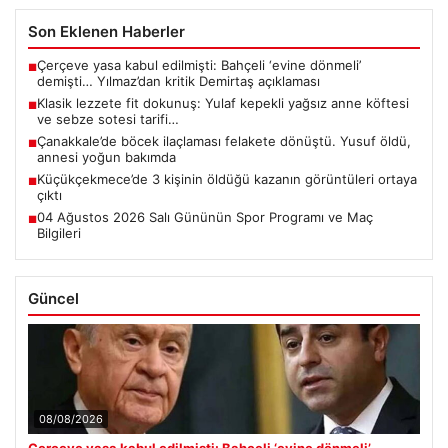
Son Eklenen Haberler
Çerçeve yasa kabul edilmişti: Bahçeli ‘evine dönmeli’
■
demişti… Yılmaz’dan kritik Demirtaş açıklaması
Klasik lezzete fit dokunuş: Yulaf kepekli yağsız anne köftesi
■
ve sebze sotesi tarifi…
Çanakkale’de böcek ilaçlaması felakete dönüştü. Yusuf öldü,
■
annesi yoğun bakımda
Küçükçekmece’de 3 kişinin öldüğü kazanın görüntüleri ortaya
■
çıktı
04 Ağustos 2026 Salı Gününün Spor Programı ve Maç
■
Bilgileri
Güncel
08/08/2026
Çerçeve yasa kabul edilmişti: Bahçeli ‘evine dönmeli’