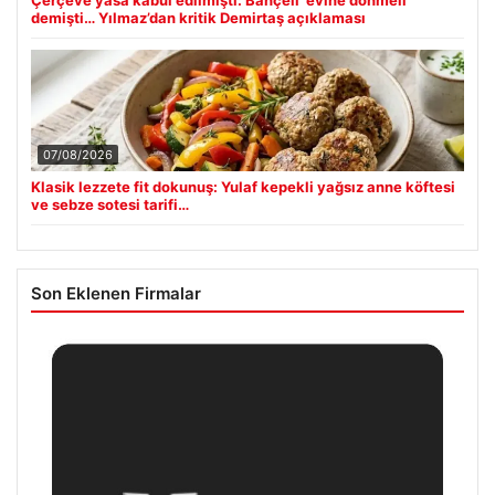
demişti… Yılmaz’dan kritik Demirtaş açıklaması
07/08/2026
Klasik lezzete fit dokunuş: Yulaf kepekli yağsız anne köftesi
ve sebze sotesi tarifi…
Son Eklenen Firmalar