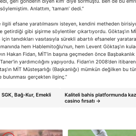
tedi, geri gönderin diyen kim’ diye sormuştu. Ben de bu emr
söylemiştim. Anlattım, ‘tamam’ dedi.”
 ilgili efsane yaratılmasını isteyen, kendini metheden birisiy
e getirdiği gibi şişirme söylentiler çıkartıyordu. Göktaş’ın M
için tanıdıkları vasıtasıyla sürekli abartılı efsaneler yaratar
ti zamanında hem Hablemitoğlu’nun, hem Levent Göktaş’ın kula
 Sayın Hakan Fidan, MİT’in başına geçmeden önce Başbakanlık
Taner’in yardımcılığını yapıyordu. Fidan’ın 2008’den itibare
taş’ın MİT Müsteşarlığı (Başkanlığı) mümkün değilken bu tü
de bulunması gerçekten ilginç.”
 SGK, Bağ-Kur, Emekli
Kaliteli bahis platformunda kaz
casino fırsatı →