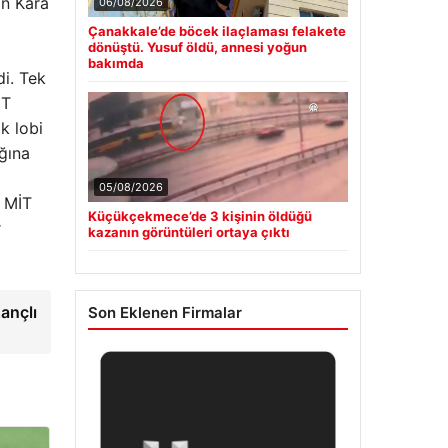
in Kara
06/08/2026
Çanakkale’de böcek ilaçlaması felakete
dönüştü. Yusuf öldü, annesi yoğun
bakımda
di. Tek
İT
ak lobi
ğına
05/08/2026
n MİT
Küçükçekmece’de 3 kişinin öldüğü
r
kazanın görüntüleri ortaya çıktı
ançlı
Son Eklenen Firmalar