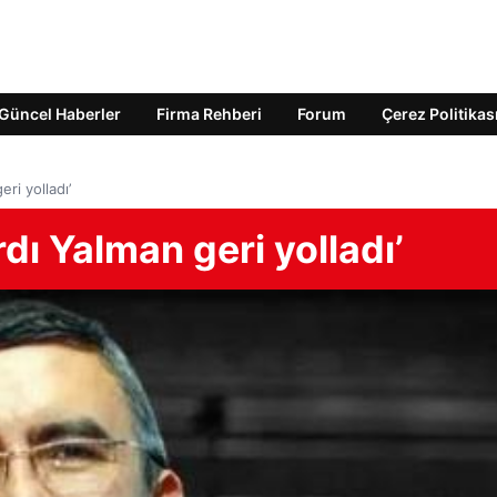
Güncel Haberler
Firma Rehberi
Forum
Çerez Politikas
ri yolladı’
dı Yalman geri yolladı’