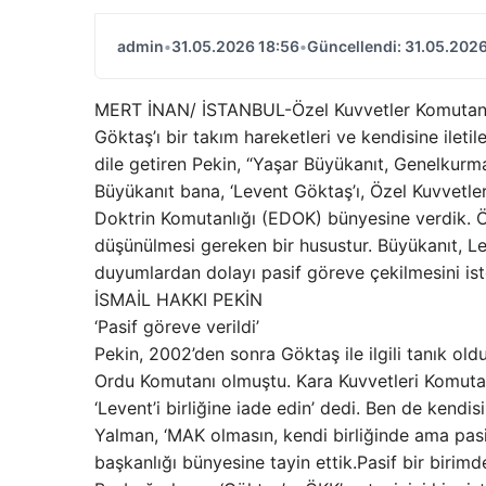
admin
•
31.05.2026 18:56
•
Güncellendi: 31.05.2026
MERT İNAN/ İSTANBUL-Özel Kuvvetler Komutanlığ
Göktaş’ı bir takım hareketleri ve kendisine ileti
dile getiren Pekin, “Yaşar Büyükanıt, Genelkur
Büyükanıt bana, ‘Levent Göktaş’ı, Özel Kuvvetler’
Doktrin Komutanlığı (EDOK) bünyesine verdik. Ö
düşünülmesi gereken bir husustur. Büyükanıt, Lev
duyumlardan dolayı pasif göreve çekilmesini is
İSMAİL HAKKI PEKİN
‘Pasif göreve verildi’
Pekin, 2002’den sonra Göktaş ile ilgili tanık oldu
Ordu Komutanı olmuştu. Kara Kuvvetleri Komutan
‘Levent’i birliğine iade edin’ dedi. Ben de kend
Yalman, ‘MAK olmasın, kendi birliğinde ama pas
başkanlığı bünyesine tayin ettik.Pasif bir birim