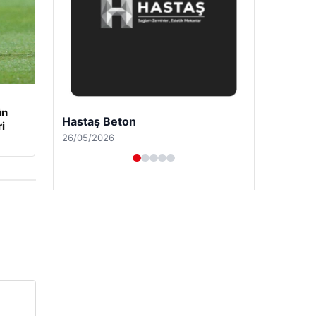
ün
Prenses Night Club
i
29/04/2026