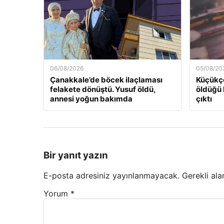
06/08/2026
05/08/20
Çanakkale’de böcek ilaçlaması
Küçükçe
felakete dönüştü. Yusuf öldü,
öldüğü 
annesi yoğun bakımda
çıktı
Bir yanıt yazın
E-posta adresiniz yayınlanmayacak.
Gerekli ala
Yorum
*