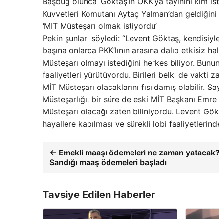
Başbuğ olunca ‘Göktaş’ın ÖKK’ya tayinini kim is
Kuvvetleri Komutanı Aytaç Yalman’dan geldiğini 
‘MİT Müsteşarı olmak istiyordu’
Pekin şunları söyledi: “Levent Göktaş, kendisiyle
başına onlarca PKK’lının arasına dalıp etkisiz hal
Müsteşarı olmayı istediğini herkes biliyor. Bunun 
faaliyetleri yürütüyordu. Birileri belki de vak
MİT Müsteşarı olacaklarını fısıldamış olabilir.
Müsteşarlığı, bir süre de eski MİT Başkanı Emre 
Müsteşarı olacağı zaten biliniyordu. Levent Gök
hayallere kapılması ve sürekli lobi faaliyetlerin
← Emekli maaşı ödemeleri ne zaman yatacak?
Sandığı maaş ödemeleri başladı
Tavsiye Edilen Haberler