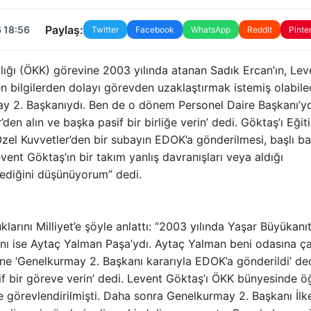
Paylaş:
 18:56
Twitter
Facebook
WhatsApp
Reddit
Pinte
ı (ÖKK) görevine 2003 yılında atanan Sadık Ercan’ın, Lev
len bilgilerden dolayı görevden uzaklaştırmak istemiş olabile
may 2. Başkanıydı. Ben de o dönem Personel Daire Başkanı’y
den alın ve başka pasif bir birliğe verin’ dedi. Göktaş’ı Eğit
zel Kuvvetler’den bir subayın EDOK’a gönderilmesi, başlı ba
ent Göktaş’ın bir takım yanlış davranışları veya aldığı
tediğini düşünüyorum” dedi.
klarını Milliyet’e şöyle anlattı: “2003 yılında Yaşar Büyükanıt
ı ise Aytaç Yalman Paşa’ydı. Aytaç Yalman beni odasına ça
isine ‘Genelkurmay 2. Başkanı kararıyla EDOK’a gönderildi’ de
if bir göreve verin’ dedi. Levent Göktaş’ı ÖKK bünyesinde ö
de görevlendirilmişti. Daha sonra Genelkurmay 2. Başkanı İlk