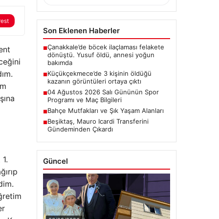
rest
Son Eklenen Haberler
Çanakkale’de böcek ilaçlaması felakete
ent
■
dönüştü. Yusuf öldü, annesi yoğun
ceğini
bakımda
dım.
Küçükçekmece’de 3 kişinin öldüğü
■
kazanın görüntüleri ortaya çıktı
im
04 Ağustos 2026 Salı Gününün Spor
■
şına
Programı ve Maç Bilgileri
Bahçe Mutfakları ve Şık Yaşam Alanları
■
Beşiktaş, Mauro Icardi Transferini
■
Gündeminden Çıkardı
 1.
Güncel
ğırıp
dim.
ğretim
er