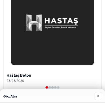
Prenses Night Club
29/04/2026
×
Göz Atın
Web sitemizi nasıl kullandığınızı daha iyi anlayabilmek,
deneyiminizi kişiselleştirmek ve geliştirmek amacıyla çerezler