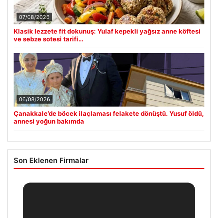
07/08/2026
Klasik lezzete fit dokunuş: Yulaf kepekli yağsız anne köftesi
ve sebze sotesi tarifi…
06/08/2026
Çanakkale’de böcek ilaçlaması felakete dönüştü. Yusuf öldü,
annesi yoğun bakımda
Son Eklenen Firmalar