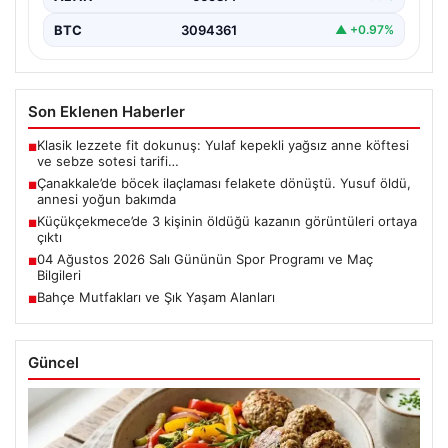
BTC
3094361
▲ +0.97%
Son Eklenen Haberler
Klasik lezzete fit dokunuş: Yulaf kepekli yağsız anne köftesi
■
ve sebze sotesi tarifi…
Çanakkale’de böcek ilaçlaması felakete dönüştü. Yusuf öldü,
■
annesi yoğun bakımda
Küçükçekmece’de 3 kişinin öldüğü kazanın görüntüleri ortaya
■
çıktı
04 Ağustos 2026 Salı Gününün Spor Programı ve Maç
■
Bilgileri
Bahçe Mutfakları ve Şık Yaşam Alanları
■
Güncel